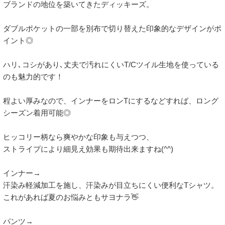
ブランドの地位を築いてきたディッキーズ。

ダブルポケットの一部を別布で切り替えた印象的なデザインがポ
イント◎

ハリ､コシがあり､丈夫で汚れにくいT/Cツイル生地を使っている
のも魅力的です！

程よい厚みなので、インナーをロンTにするなどすれば、ロング
シーズン着用可能◎

ヒッコリー柄なら爽やかな印象も与えつつ、

ストライプにより細見え効果も期待出来ますね(^^)

インナー→

汗染み軽減加工を施し、汗染みが目立ちにくい便利なTシャツ。

これがあれば夏のお悩みともサヨナラ👋

パンツ→
