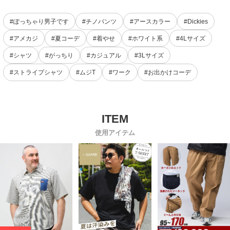
#ぽっちゃり男子です
#チノパンツ
#アースカラー
#Dickies
#アメカジ
#夏コーデ
#着やせ
#ホワイト系
#4Lサイズ
#シャツ
#がっちり
#カジュアル
#3Lサイズ
#ストライプシャツ
#ムジT
#ワーク
#お出かけコーデ
使用アイテム