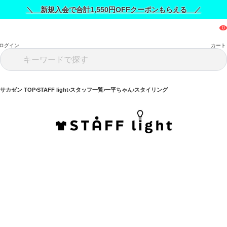
＼ 新規入会で合計1,550円OFFクーポンもらえる ／
ログイン
カート
サカゼン TOP
STAFF light
スタッフ一覧
一平ちゃん
スタイリング