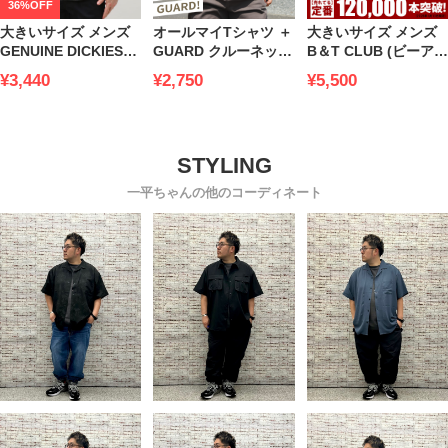
36%OFF
大きいサイズ メンズ
オールマイTシャツ ＋
大きいサイズ メンズ
GENUINE DICKIES
GUARD クルーネック
B＆T CLUB (ビーアン
(ジェニュインディッ
大きいサイズ メンズ
ドティークラブ) スト
¥3,440
¥2,750
¥5,500
キーズ) ツイル ポケッ
B＆T CLUB ビーアン
レッチ 無地 ジップフ
ト 半袖 ワークシャツ
ドティークラブ 汗染
ライ ツータック チノ
み軽減 半袖 無地Tシ
パンツ ビジカジパン
ャツ 汗染み対策 汗ジ
ツ ゴルフ スラックス
ミ軽減 肌着代わりに
も 綿100％
一平ちゃんの他のコーディネート