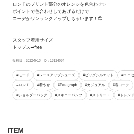
ロンＴのプリント部分のオレンジを色合わせ✨

ポイントで色合わせしてあげるだけで

コーデがワンランクアップしちゃいます！😊

スタッフ着用サイズ

トップス➡︎free
投稿日：2022-5-13 | ID：13124084
#モード
#レースアップシューズ
#ビッグシルエット
#ユニ
#ロンＴ
#着やせ
#Paragraph
#カジュアル
#春コーデ
#ショルダーバッグ
#スキニーパンツ
#ストリート
#トレン