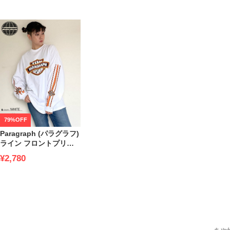
79%OFF
Paragraph (パラグラフ)
ライン フロントプリン
ト クルーネック 長袖 T
¥2,780
シャツ Team Sleeve
Line LS TEE