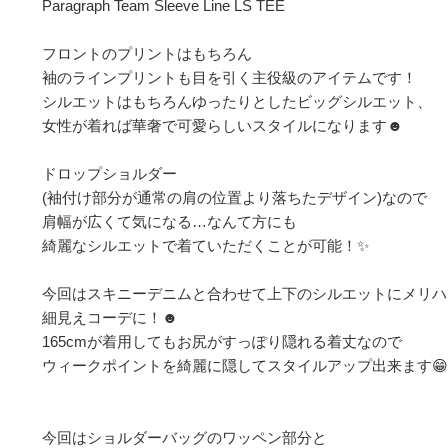
Paragraph Team Sleeve Line LS TEE

フロントのプリントはもちろん

袖のラインプリントも目を引く主役級のアイテムです！

シルエットはもちろんゆったりとしたビッグシルエット、

女性が着れば華奢で可愛らしいスタイルになります☻

ドロップショルダー

(袖付け部分が通常の肩の位置より落ちたデザイン)なので

肩幅が広くて気になる…なんて方にも

綺麗なシルエットで着ていただくことが可能！✨

今回はスキニーデニムと合わせて上下のシルエットにメリハ
細見えコーデに！☻

165cmが着用してもお尻がすっぽり隠れる着丈なので

ウィークポイントを綺麗に隠してスタイルアップ出来ます😁
今回はショルダーバッグのワッペン部分と
