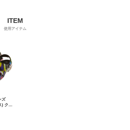
使用アイテム
ンズ
ス) クロ
OG 雨