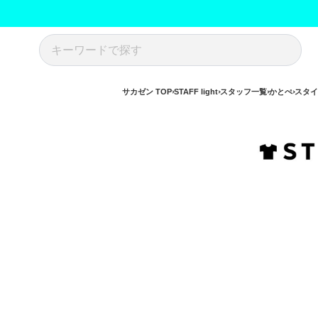
サカゼン TOP
STAFF light
スタッフ一覧
かとぺ
スタイ