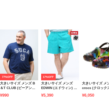
77%OFF
17%OFF
大きいサイズ メンズ B
大きいサイズ メンズ
大きいサイズ メ
＆T CLUB (ビーアンド
EDWIN (エドウィン) 無
crocs (クロック
ティークラブ) USAコッ
地 前閉じ ショートパン
ックス CLASSIC
¥990
¥5,390
¥6,050
トン アニマルカレッジ
ツ ATHLETIC
SOLARIZED CL
クルーネック 半袖 Tシ
TURQUOISE
の日 梅雨
ャツ