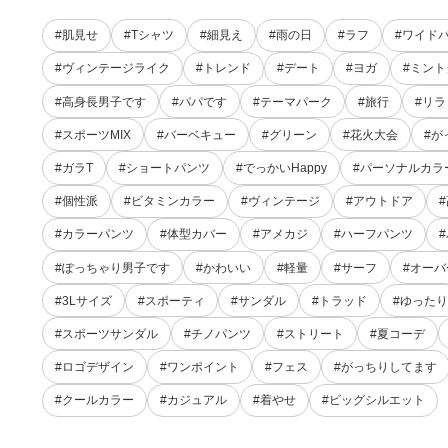
#肌見せ
#Tシャツ
#細見え
#雨の日
#ラフ
#ワイド
#ヴィンテージライク
#トレンド
#デート
#ヨガ
#ミン
#高身長男子です
#パパです
#テーマパーク
#旅行
#リ
#スポーツMIX
#バーベキュー
#グリーン
#花火大会
#が
#ガラT
#ショートパンツ
#でっかいHappy
#パーソナルカラ
#個性派
#ビタミンカラー
#ヴィンテージ
#アウトドア
#カラーパンツ
#体型カバー
#アメカジ
#ハーフパンツ
#ぽっちゃり男子です
#かわいい
#軽量
#サーフ
#オー
#3Lサイズ
#スポーティ
#サンダル
#トラッド
#ゆったり
#スポーツサンダル
#チノパンツ
#ストリート
#夏コーデ
#ロゴデザイン
#ワンポイント
#フェス
#がっちりしてます
#クールカラー
#カジュアル
#着やせ
#ビッグシルエット