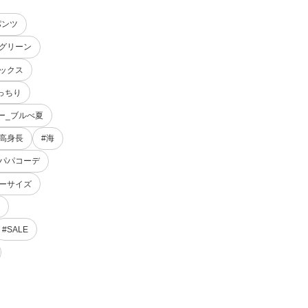
パンツ
トグリーン
ラックス
っちり
ー_ブルべ夏
#高身長
#海
#パパコーデ
バーサイズ
#SALE