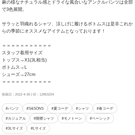
麻の様なナチュラル感とドライな風合いなアンクルパンツは全部
で3色展開。

サラッと羽織れるシャツ、涼しげに履けるボトムスは是非これか
らの季節にオススメなアイテムとなっております！

＝＝＝＝＝＝＝＝＝＝＝

スタッフ着用サイズ

トップス→X1(3L相当)

ボトムス→L

シューズ→27cm

投稿日：2022-4-30 | ID：12863204
#パンツ
#S&SONS
#夏コーデ
#シャツ
#春コーデ
#カジュアル
#開襟シャツ
#モノトーン
#ベーシック
#3Lサイズ
#Lサイズ