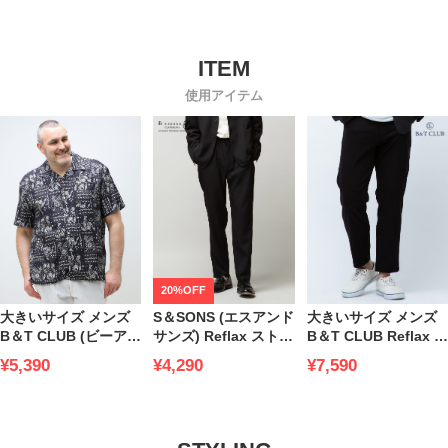
使用アイテム
20%OFF
大きいサイズ メンズ
S＆SONS (エスアンド
大きいサイズ メンズ
B＆T CLUB (ビーアン
サンズ) Reflax ストレ
B＆T CLUB Reflax ウ
ドティークラブ) 梨地
ッチ 無地 ウエストコ
ェザーストレッチ イ
¥5,390
¥4,290
¥7,590
総柄プリント オープ
ード アンクルパンツ
ージーケア 無地 アン
ンカラー 半袖 シャツ
クルパンツ
アロハ22