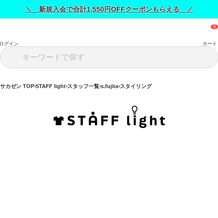
＼ 新規入会で合計1,550円OFFクーポンもらえる ／
ログイン
カート
サカゼン TOP
STAFF light
スタッフ一覧
s.fujita
スタイリング