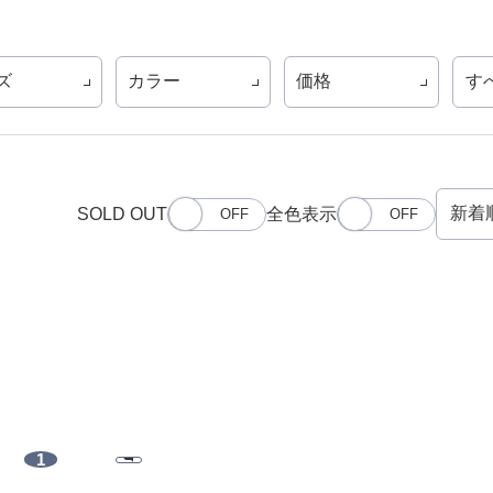
ズ
カラー
価格
す
SOLD OUT
全色表示
1