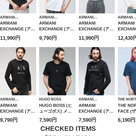
ARMANI
ARMANI
ARMANI
ARMANI
EXCHANGE
EXCHANGE
EXCHANGE
EXCHAN
ARMANI
ARMANI
ARMANI
ARMANI
EXCHANGE (アル
EXCHANGE (アル
EXCHANGE (アル
EXCHAN
マーニ エクスチェ
マーニ エクスチェ
マーニ エクスチェ
マーニ 
11,990円
9,790円
11,990円
12,430
ンジ) レディース
ンジ) レディース
ンジ) レディース
ンジ) メ
Tシャツ 半袖 ロゴ
Tシャツ 半袖 ロゴ
Tシャツ 半袖 ロゴ
ャツ 長袖 
ラインストーン ク
ラインストーン ク
ラインストーン ク
ゴ刺繍 
ルーネック Tシャ
ルーネック カット
ロップド丈 カット
ク カッ
ツ AELXW2106
ソー
ソー
AEXM36
AELXW22941717
AELXW17091717
8
2
2
ARMANI
HUGO BOSS
ARMANI
THE NOR
EXCHANGE
EXCHANGE
ARMANI
HUGO BOSS (ヒ
ARMANI
THE NO
EXCHANGE (アル
ューゴボス) メン
EXCHANGE (アル
FACE (
マーニ エクスチェ
ズ Tシャツ 半袖 ロ
マーニ エクスチェ
フェイス)
9,790円
7,590円
7,590円
6,190円
ンジ) メンズ Tシ
ゴ 肩ライン クル
ンジ) ロゴプリン
ナスクエ
ャツ 長袖 フロン
ーネック カットソ
ト クルーネック
ルーネック
トロゴ クルーネッ
ー HBU50545930
長袖 Tシャツ
シャツ NF