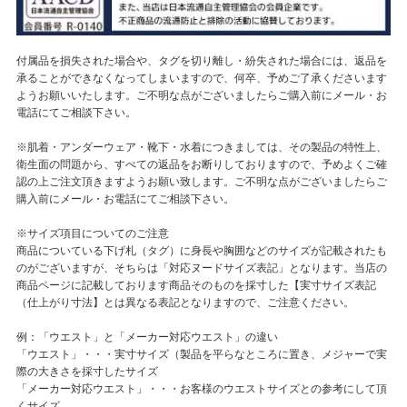
付属品を損失された場合や、タグを切り離し・紛失された場合には、返品を
承ることができなくなってしまいますので、何卒、予めご了承くださいます
ようお願いいたします。ご不明な点がございましたらご購入前にメール・お
電話にてご相談下さい。
※肌着・アンダーウェア・靴下・水着につきましては、その製品の特性上、
衛生面の問題から、すべての返品をお断りしておりますので、予めよくご確
認の上ご注文頂きますようお願い致します。ご不明な点がございましたらご
購入前にメール・お電話にてご相談下さい。
※サイズ項目についてのご注意
商品についている下げ札（タグ）に身長や胸囲などのサイズが記載されたも
のがございますが、そちらは「対応ヌードサイズ表記」となります。当店の
商品ページに記載しております商品そのものを採寸した【実寸サイズ表記
（仕上がり寸法】とは異なる表記となりますので、ご注意ください。
例：「ウエスト」と「メーカー対応ウエスト」の違い
「ウエスト」・・・実寸サイズ（製品を平らなところに置き、メジャーで実
際の大きさを採寸したサイズ
「メーカー対応ウエスト」・・・お客様のウエストサイズとの参考にして頂
くサイズ