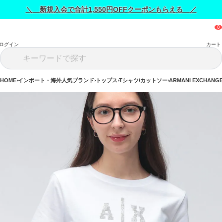
＼ 新規入会で合計1,550円OFFクーポンもらえる ／
ログイン
カート
HOME
インポート・海外人気ブランド
トップス
Tシャツ/カットソー
ARMANI EXCHA