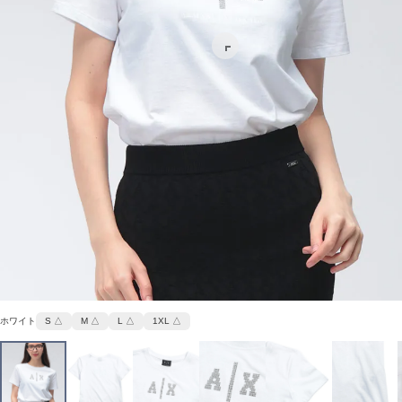
ホワイト
S △
M △
L △
1XL △