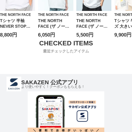
THE NORTH FACE
THE NORTH FACE
THE NORTH FACE
THE NOR
Tシャツ 半袖
THE NORTH
THE NORTH
Tシャツ 
NEVER STOP
FACE (ザ ノース
FACE (ザ ノース
ズ 大き
EXPLORING メン
フェイス) Tシャツ
フェイス) Tシャツ
バックプ
8,800円
6,050円
5,500円
9,900円
ズ 大きいサイズ
半袖 LIQIID BOX
半袖 EVOLUTION
ルーネッ
ネバーストップ エ
NSE OVERSIZE
HALF DOME ハー
ソー MOU
クスプローリング
オーバーサイズ バ
フドーム ロゴプリ
ESCAPE
最近チェックしたアイテム
クルーネック カッ
ックデザイン クル
ント クルーネック
RELAXED
トソー プリントT
ーネック カットソ
半袖 TEE トップス
トップス
シンプル アウトド
ー NF0A8G9W ユ
シャツ レギュラー
プリント
ア
ニセックス
フィット アウトド
春 夏
ア NF0A8B6J
SAKAZEN 公式アプリ
より使いやすく！クーポンももらえる！