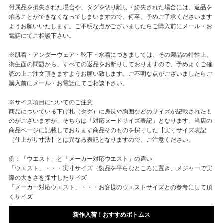
付属品を損失された場合や、タグを切り離し・紛失された場合には、返品を
承ることができなくなってしまいますので、何卒、予めご了承くださいます
ようお願いいたします。ご不明な点がございましたらご購入前にメール・お
電話にてご相談下さい。
※肌着・アンダーウェア・靴下・水着につきましては、その製品の特性上、
衛生面の問題から、すべての返品をお断りしておりますので、予めよくご確
認の上ご注文頂きますようお願い致します。ご不明な点がございましたらご
購入前にメール・お電話にてご相談下さい。
※サイズ項目についてのご注意
商品についている下げ札（タグ）に身長や胸囲などのサイズが記載されたも
のがございますが、そちらは「対応ヌードサイズ表記」となります。当店の
商品ページに記載しております商品そのものを採寸した【実寸サイズ表記
（仕上がり寸法】とは異なる表記となりますので、ご注意ください。
例：「ウエスト」と「メーカー対応ウエスト」の違い
「ウエスト」・・・実寸サイズ（製品を平らなところに置き、メジャーで実
際の大きさを採寸したサイズ
「メーカー対応ウエスト」・・・お客様のウエストサイズとの参考にして頂
くサイズ
新作入荷！おすすめボトムス