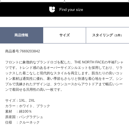
Find your size
商品情報
サイズ
スタイリング
（1件）
商品番号:7669203842
フロントに象徴的なブランドロゴを配した、THE NORTH FACEの半袖Tシャ
ツです。トレンド感のあるオーバーサイズシルエットを採用しており、リラ
ックスした着こなしと現代的なスタイルを両立します。肌当たりの良いコッ
トン素材は通気性に優れ、暑い季節もさらりと快適な着心地をキープ。シン
プルで洗練されたデザインは、タウンユースからアウトドアまで幅広いシー
ンで着回せる汎用性の高い一枚です。
サイズ：1XL、2XL
カラー：ホワイト、ブラック
素材 ：綿100％
原産国：バングラデシュ
仕様 ：クルーネック