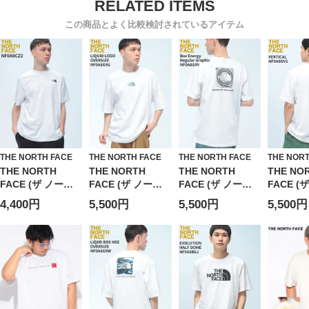
この商品とよく比較検討されているアイテム
THE NORTH FACE
THE NORTH FACE
THE NORTH FACE
THE NOR
THE NORTH
THE NORTH
THE NORTH
THE NO
FACE (ザ ノース
FACE (ザ ノース
FACE (ザ ノース
FACE (
フェイス) Tシャツ
フェイス) Tシャツ
フェイス) Tシャツ
フェイス)
4,400円
5,500円
5,500円
5,500円
半袖 メンズ 胸ロ
半袖 LIQUID
半袖 NSE Box
半袖 VER
ゴ刺繍 クルーネッ
LOGO OVERSIZE
Energy Regular
メンズ バ
ク カットソー ト
オーバーサイズ ロ
Graphic バックデ
ゴプリン
ップス シンプル
ゴ クルーネック
ザイン クルーネッ
ネック 半
コットン
カットソー
ク カットソー
トップス
NF0A8CZ2
NF0A8G9U ユニ
NF0A8G9V ユニセ
レギュラ
セックス
ックス
ト アウ
NF0A8G