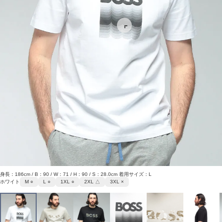
身長：186cm / B：90 / W：71 / H：90 / S：28.0cm 着用サイズ：L
ホワイト
M ○
L ○
1XL ○
2XL △
3XL ×