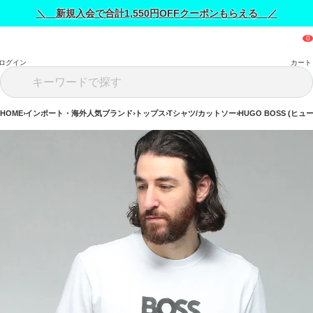
＼ 新規入会で合計1,550円OFFクーポンもらえる ／
ログイン
カート
HOME
インポート・海外人気ブランド
トップス
Tシャツ/カットソー
HUGO BOSS (ヒュ