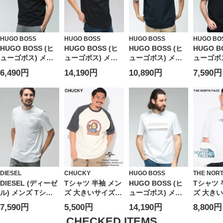
HUGO BOSS
HUGO BOSS
HUGO BOSS
HUGO BO
HUGO BOSS (ヒ
HUGO BOSS (ヒ
HUGO BOSS (ヒ
HUGO B
ューゴボス) メン
ューゴボス) メン
ューゴボス) メン
ューゴボス
ズ Tシャツ 半袖 ロ
ズ Tシャツ 半袖 ロ
ズ Tシャツ 半袖 コ
ズ Tシャ
6,490円
14,190円
10,890円
7,590円
ゴ プリント コッ
ゴ刺繍 クルーネッ
ットン100％ ライ
ゴ 肩ライ
トン クルーネック
ク カットソー
ントリム クルーネ
ーネック
カットソー
HB50560466
ック カットソー
ー HBU5
HBU50491706
HBO50561814
DIESEL
CHUCKY
HUGO BOSS
THE NOR
DIESEL (ディーゼ
Tシャツ 半袖 メン
HUGO BOSS (ヒ
Tシャツ 
ル) メンズ Tシャ
ズ 大きいサイズ
ューゴボス) メン
ズ 大き
ツ 半袖 ロゴ アー
チャッキー ラグラ
ズ Tシャツ 半袖 ロ
ロゴプリ
7,590円
5,500円
14,190円
8,800円
カイブ インスパイ
ン クルーネック
ゴ フロントデザイ
ーネック
ア クルーネック
カットソー トップ
ン クルーネック
ー オー