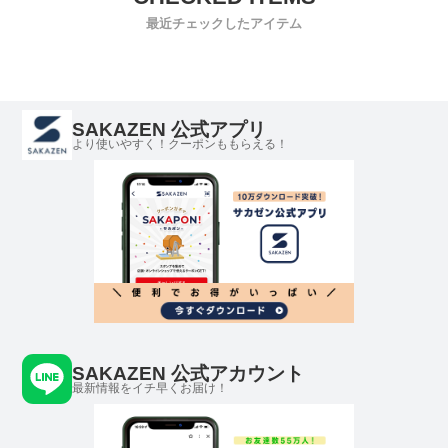
コットン カットソ
ス キャラクター
カットソー
トップス
最近チェックしたアイテム
ー
コットン プリント
HB50556354
シンプル 
DSA209620QIAM
春 夏
SAKAZEN 公式アプリ
より使いやすく！クーポンももらえる！
SAKAZEN 公式アカウント
最新情報をイチ早くお届け！