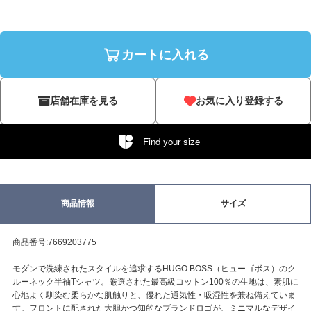
カートに入れる
店舗在庫を見る
お気に入り登録する
Find your size
商品情報
サイズ
商品番号:7669203775
モダンで洗練されたスタイルを追求するHUGO BOSS（ヒューゴボス）のク
ルーネック半袖Tシャツ。厳選された最高級コットン100％の生地は、素肌に
心地よく馴染む柔らかな肌触りと、優れた通気性・吸湿性を兼ね備えていま
す。フロントに配された大胆かつ知的なブランドロゴが、ミニマルなデザイ