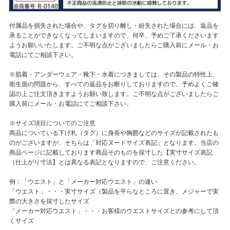
付属品を損失された場合や、タグを切り離し・紛失された場合には、返品を
承ることができなくなってしまいますので、何卒、予めご了承くださいます
ようお願いいたします。ご不明な点がございましたらご購入前にメール・お
電話にてご相談下さい。
※肌着・アンダーウェア・靴下・水着につきましては、その製品の特性上、
衛生面の問題から、すべての返品をお断りしておりますので、予めよくご確
認の上ご注文頂きますようお願い致します。ご不明な点がございましたらご
購入前にメール・お電話にてご相談下さい。
※サイズ項目についてのご注意
商品についている下げ札（タグ）に身長や胸囲などのサイズが記載されたも
のがございますが、そちらは「対応ヌードサイズ表記」となります。当店の
商品ページに記載しております商品そのものを採寸した【実寸サイズ表記
（仕上がり寸法】とは異なる表記となりますので、ご注意ください。
例：「ウエスト」と「メーカー対応ウエスト」の違い
「ウエスト」・・・実寸サイズ（製品を平らなところに置き、メジャーで実
際の大きさを採寸したサイズ
「メーカー対応ウエスト」・・・お客様のウエストサイズとの参考にして頂
くサイズ