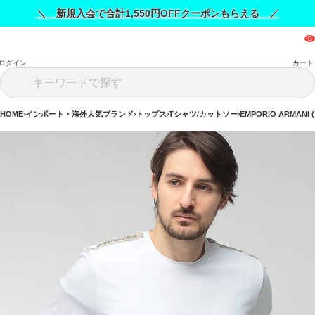
＼ 新規入会で合計1,550円OFFクーポンもらえる ／
ログイン
カート
HOME
インポート・海外人気ブランド
トップス
Tシャツ/カットソー
EMPORIO ARMAN