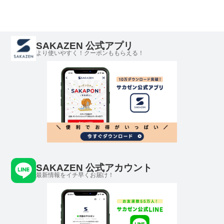
ー
49 メンズ
2 メンズ
ットソー
EAEM4584AF136
EAEM45
69
SAKAZEN 公式アプリ
より使いやすく！クーポンももらえる！
SAKAZEN 公式アカウント
最新情報をイチ早くお届け！