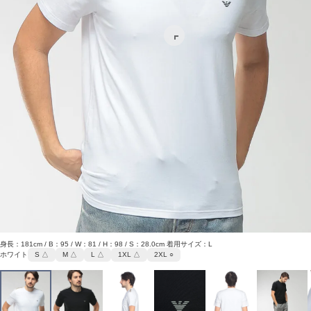
身長：181cm / B：95 / W：81 / H：98 / S：28.0cm 着用サイズ：L
ホワイト
S △
M △
L △
1XL △
2XL ○