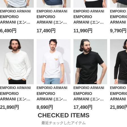
EMPORIO ARMANI
EMPORIO ARMANI
EMPORIO ARMANI
EMPORIO
EMPORIO
EMPORIO
EMPORIO
EMPORI
ARMANI (エンポ
ARMANI (エンポ
ARMANI (エンポ
ARMANI
リオアルマーニ)
リオアルマーニ)
リオアルマーニ)
リオアル
6,490円
17,490円
11,990円
9,790円
メンズ Tシャツ 半
メンズ Tシャツ 半
レインボーロゴ ク
メンズ T
袖 エンブロイダリ
袖 バックロゴ ク
ルーネック 半袖 T
袖 ウォ
ーロゴ クルーネッ
ルーネック カット
シャツ メンズ
ント ク
ク アンダーシャツ
ソー
カットソ
EAUEM391AF206
EAEM5257AF137
EASEM5
69
15
51
EMPORIO ARMANI
EMPORIO ARMANI
EMPORIO ARMANI
EMPORIO
EMPORIO
EMPORIO
EMPORIO
EMPORI
ARMANI (エンポ
ARMANI (エンポ
ARMANI (エンポ
ARMANI
リオアルマーニ)
リオアルマーニ)
リオアルマーニ)
リオアル
21,890円
8,690円
17,490円
21,890
メンズ Tシャツ 長
イーグルロゴ クル
総ロゴ ジャガード
メンズ T
袖 ラバーロゴ ク
ーネック 半袖 Tシ
クルーネック 半袖
袖 ラバ
ルーネック ロング
ャツ
Tシャツ
ロゴ ク
最近チェックしたアイテム
スリーブ カットソ
EASEM574AF123
EAM4594AF1076
ロングス