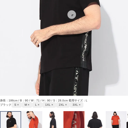
身長：186cm / B：90 / W：71 / H：90 / S：28.0cm 着用サイズ：L
ブラック
S ×
M ×
L ×
1XL ×
2XL ×
3XL ×