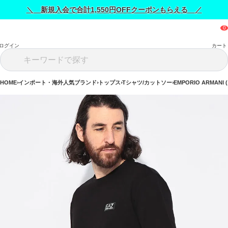
＼ 新規入会で合計1,550円OFFクーポンもらえる ／
ログイン
カート
HOME
インポート・海外人気ブランド
トップス
Tシャツ/カットソー
EMPORIO ARMAN