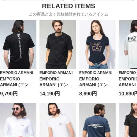
この商品とよく比較検討されているアイテム
EMPORIO ARMANI
EMPORIO ARMANI
EMPORIO ARMANI
EMPORIO
EMPORIO
EMPORIO
EMPORIO
EMPORI
ARMANI (エンポ
ARMANI (エンポ
ARMANI (エンポ
ARMANI
リオアルマーニ)
リオアルマーニ)
リオアルマーニ)
リオアル
9,790円
14,190円
8,690円
10,890
ロゴ バックロゴ
メンズ Tシャツ 半
ロゴプリント クル
ロゴ ヴ
クルーネック コッ
袖 モノグラムロゴ
ーネック 半袖 Tシ
ィロゴ 
トン 半袖 Tシャツ
パイル クルーネッ
ャツ
クルーネ
EA77M567AF103
ク カットソー
EA7LW182AF103
トン 半袖
75 メンズ
EA77M508AF212
73 レディース
EA7M13
54
89 メン