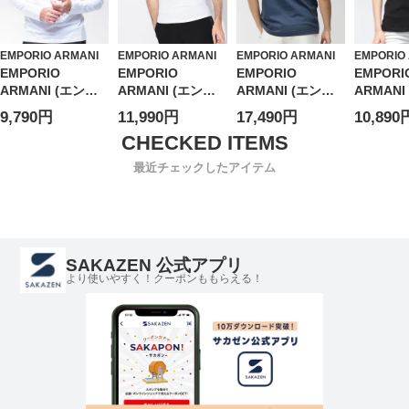
EMPORIO ARMANI
EMPORIO ARMANI
EMPORIO ARMANI
EMPORIO
EMPORIO
EMPORIO
EMPORIO
EMPORI
ARMANI (エンポ
ARMANI (エンポ
ARMANI (エンポ
ARMANI
リオアルマーニ)
リオアルマーニ)
リオアルマーニ)
リオアル
9,790円
11,990円
17,490円
10,890
EA7 ワンポイント
レインボーロゴ ク
メンズ Tシャツ 半
ラインス
ロゴ レギュラーフ
ルーネック 半袖 T
袖 バックロゴ ク
ゴ クル
ィット 長袖 Tシャ
シャツ メンズ
ルーネック カット
半袖 Tシ
最近チェックしたアイテム
ツ ロンT
ソー
ィース
EA78NPT28PJVQ
EAEM5257AF137
Z メンズ
15
SAKAZEN 公式アプリ
より使いやすく！クーポンももらえる！