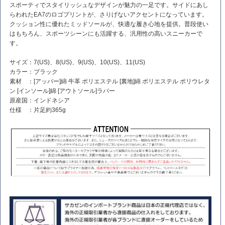
スポーティでスタイリッシュなデザインが魅力の一足です。サイドにあし
らわれたEA7のロゴプリントが、さりげないアクセントになっています。
クッション性に優れたミッドソールが、快適な履き心地を提供。普段使い
はもちろん、スポーツシーンにも活躍する、汎用性の高いスニーカーで
す。
サイズ：7(US)、8(US)、9(US)、10(US)、11(US)
カラー：ブラック
素材 ：[アッパー]綿 牛革 ポリエステル [裏地]綿 ポリエステル ポリウレタ
ン [インソール]綿 [アウトソール]ラバー
原産国：インドネシア
仕様 ：片足約365g