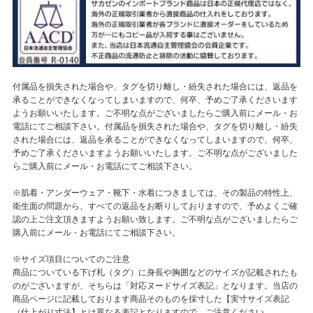
付属品を損失された場合や、タグを切り離し・紛失された場合には、返品を
承ることができなくなってしまいますので、何卒、予めご了承くださいます
ようお願いいたします。ご不明な点がございましたらご購入前にメール・お
電話にてご相談下さい。付属品を損失された場合や、タグを切り離し・紛失
された場合には、返品を承ることができなくなってしまいますので、何卒、
予めご了承くださいますようお願いいたします。ご不明な点がございました
らご購入前にメール・お電話にてご相談下さい。
※肌着・アンダーウェア・靴下・水着につきましては、その製品の特性上、
衛生面の問題から、すべての返品をお断りしておりますので、予めよくご確
認の上ご注文頂きますようお願い致します。ご不明な点がございましたらご
購入前にメール・お電話にてご相談下さい。
※サイズ項目についてのご注意
商品についている下げ札（タグ）に身長や胸囲などのサイズが記載されたも
のがございますが、そちらは「対応ヌードサイズ表記」となります。当店の
商品ページに記載しております商品そのものを採寸した【実寸サイズ表記
（仕上がり寸法】とは異なる表記となりますので、ご注意ください。