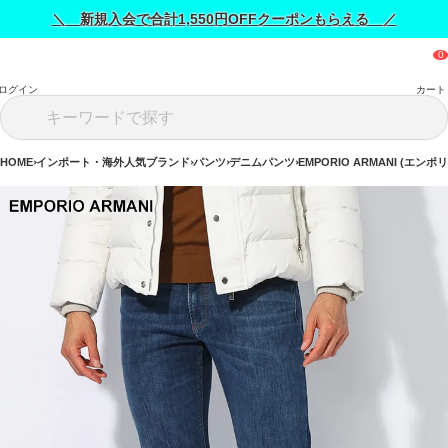
＼ 新規入会で合計1,550円OFFクーポンもらえる ／
ログイン
カート
HOME
インポート・海外人気ブランド
パンツ
デニムパンツ
EMPORIO ARMANI (エン