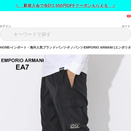
＼ 新規入会で合計1,550円OFFクーポンもらえる ／
ログイン
カート
HOME
インポート・海外人気ブランド
パンツ
チノパンツ
EMPORIO ARMANI (エンポ