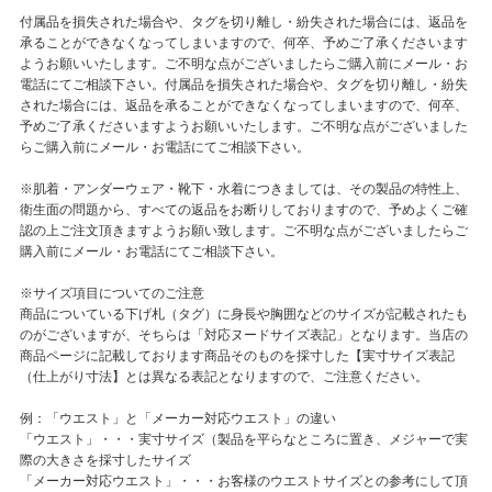
付属品を損失された場合や、タグを切り離し・紛失された場合には、返品を
承ることができなくなってしまいますので、何卒、予めご了承くださいます
ようお願いいたします。ご不明な点がございましたらご購入前にメール・お
電話にてご相談下さい。付属品を損失された場合や、タグを切り離し・紛失
された場合には、返品を承ることができなくなってしまいますので、何卒、
予めご了承くださいますようお願いいたします。ご不明な点がございました
らご購入前にメール・お電話にてご相談下さい。
※肌着・アンダーウェア・靴下・水着につきましては、その製品の特性上、
衛生面の問題から、すべての返品をお断りしておりますので、予めよくご確
認の上ご注文頂きますようお願い致します。ご不明な点がございましたらご
購入前にメール・お電話にてご相談下さい。
※サイズ項目についてのご注意
商品についている下げ札（タグ）に身長や胸囲などのサイズが記載されたも
のがございますが、そちらは「対応ヌードサイズ表記」となります。当店の
商品ページに記載しております商品そのものを採寸した【実寸サイズ表記
（仕上がり寸法】とは異なる表記となりますので、ご注意ください。
例：「ウエスト」と「メーカー対応ウエスト」の違い
「ウエスト」・・・実寸サイズ（製品を平らなところに置き、メジャーで実
際の大きさを採寸したサイズ
「メーカー対応ウエスト」・・・お客様のウエストサイズとの参考にして頂