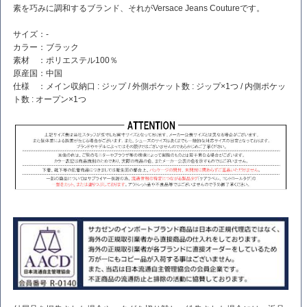
素を巧みに調和するブランド、それがVersace Jeans Coutureです。
サイズ：-
カラー：ブラック
素材 ：ポリエステル100％
原産国：中国
仕様 ：メイン収納口 : ジップ / 外側ポケット数 : ジップ×1つ / 内側ポケッ
ト数 : オープン×1つ