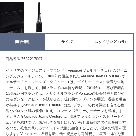
商品情報
サイズ
スタイリング
（1件）
商品番号:7537217007
イタリアのラグジュアリーブランド「Versace(ヴェルサーチェ)」のジーニ
ングカジュアルライン。1988年に設立された Versace Jeans Couture (ヴ
ェルサーチェ・ジーンズ・クチュール) は、デイリーユースに最適な生地
「デニム」を通して、同ブランドの本質を表現。 2019年に、再び表舞台
に現れた同ブランドは、オリジナルブランドVersaceの反骨精神と遊び心
にモダンなアクセントを効かせた、現代的なデザインを展開。過去と現在
が共存するVersace Jeans Coutureでは、ブランドの代名詞とも言える色
調やバロック風の模様に加え、コンテンポラリーなモチーフも登場しま
す。そんなVersace Jeans Coutureは、高級ファッションとストリートウ
ェア界を結びつけ、懐かしさを醸し出しながらも最新のスタイルを確立す
るなど、毛色の異なるテイストを大胆に融合することで、従来の慣習を覆
します。Versaceの世界観を新世代の視点から再解釈し、表裏一体的な要