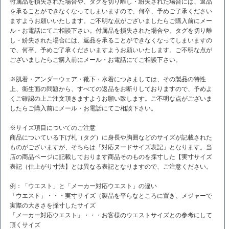
付属品を損失された場合や、タグを切り離し・紛失された場合には、返品
を承ることができなくなってしまいますので、何卒、予めご了承ください
ますようお願いいたします。ご不明な点がございましたらご購入前にメー
ル・お電話にてご相談下さい。付属品を損失された場合や、タグを切り離
し・紛失された場合には、返品を承ることができなくなってしまいますの
で、何卒、予めご了承くださいますようお願いいたします。ご不明な点が
ございましたらご購入前にメール・お電話にてご相談下さい。
※肌着・アンダーウェア・靴下・水着につきましては、その製品の特性
上、衛生面の問題から、すべての返品をお断りしておりますので、予めよ
くご確認の上ご注文頂きますようお願い致します。ご不明な点がございま
したらご購入前にメール・お電話にてご相談下さい。
※サイズ項目についてのご注意
商品についている下げ札（タグ）に身長や胸囲などのサイズが記載された
ものがございますが、そちらは「対応ヌードサイズ表記」となります。当
店の商品ページに記載しております商品そのものを採寸した【実寸サイズ
表記（仕上がり寸法】とは異なる表記となりますので、ご注意ください。
例：「ウエスト」と「メーカー対応ウエスト」の違い
「ウエスト」・・・実寸サイズ（製品を平らなところに置き、メジャーで
実際の大きさを採寸したサイズ
「メーカー対応ウエスト」・・・お客様のウエストサイズとの参考にして
頂くサイズ