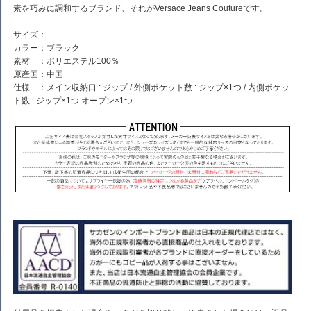
素を巧みに調和するブランド、それがVersace Jeans Coutureです。
サイズ：-
カラー：ブラック
素材 ：ポリエステル100％
原産国：中国
仕様 ：メイン収納口 : ジップ / 外側ポケット数 : ジップ×1つ / 内側ポケッ
ト数 : ジップ×1つ オープン×1つ