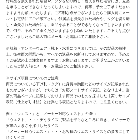
付属品を損失された場合や、タグを切り離し・紛失された場合には、返品
を承ることができなくなってしまいますので、何卒、予めご了承ください
ますようお願いいたします。ご不明な点がございましたらご購入前にメー
ル・お電話にてご相談下さい。付属品を損失された場合や、タグを切り離
し・紛失された場合には、返品を承ることができなくなってしまいますの
で、何卒、予めご了承くださいますようお願いいたします。ご不明な点が
ございましたらご購入前にメール・お電話にてご相談下さい。
※肌着・アンダーウェア・靴下・水着につきましては、その製品の特性
上、衛生面の問題から、すべての返品をお断りしておりますので、予めよ
くご確認の上ご注文頂きますようお願い致します。ご不明な点がございま
したらご購入前にメール・お電話にてご相談下さい。
※サイズ項目についてのご注意
商品についている下げ札（タグ）に身長や胸囲などのサイズが記載された
ものがございますが、そちらは「対応ヌードサイズ表記」となります。当
店の商品ページに記載しております商品そのものを採寸した【実寸サイズ
表記（仕上がり寸法】とは異なる表記となりますので、ご注意ください。
例：「ウエスト」と「メーカー対応ウエスト」の違い
「ウエスト」・・・実寸サイズ（製品を平らなところに置き、メジャーで
実際の大きさを採寸したサイズ
「メーカー対応ウエスト」・・・お客様のウエストサイズとの参考にして
頂くサイズ