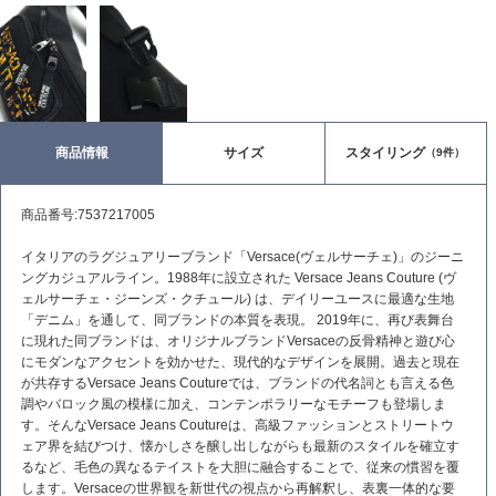
商品情報
サイズ
スタイリング
（9件）
商品番号:7537217005
イタリアのラグジュアリーブランド「Versace(ヴェルサーチェ)」のジーニ
ングカジュアルライン。1988年に設立された Versace Jeans Couture (ヴ
ェルサーチェ・ジーンズ・クチュール) は、デイリーユースに最適な生地
「デニム」を通して、同ブランドの本質を表現。 2019年に、再び表舞台
に現れた同ブランドは、オリジナルブランドVersaceの反骨精神と遊び心
にモダンなアクセントを効かせた、現代的なデザインを展開。過去と現在
が共存するVersace Jeans Coutureでは、ブランドの代名詞とも言える色
調やバロック風の模様に加え、コンテンポラリーなモチーフも登場しま
す。そんなVersace Jeans Coutureは、高級ファッションとストリートウ
ェア界を結びつけ、懐かしさを醸し出しながらも最新のスタイルを確立す
るなど、毛色の異なるテイストを大胆に融合することで、従来の慣習を覆
します。Versaceの世界観を新世代の視点から再解釈し、表裏一体的な要