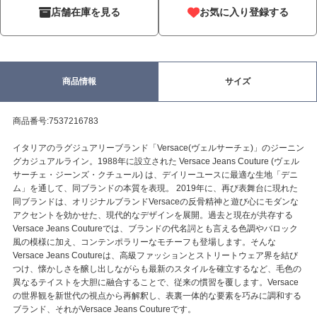
店舗在庫を見る
お気に入り登録する
商品情報
サイズ
商品番号:7537216783
イタリアのラグジュアリーブランド「Versace(ヴェルサーチェ)」のジーニン
グカジュアルライン。1988年に設立された Versace Jeans Couture (ヴェル
サーチェ・ジーンズ・クチュール) は、デイリーユースに最適な生地「デニ
ム」を通して、同ブランドの本質を表現。 2019年に、再び表舞台に現れた
同ブランドは、オリジナルブランドVersaceの反骨精神と遊び心にモダンな
アクセントを効かせた、現代的なデザインを展開。過去と現在が共存する
Versace Jeans Coutureでは、ブランドの代名詞とも言える色調やバロック
風の模様に加え、コンテンポラリーなモチーフも登場します。そんな
Versace Jeans Coutureは、高級ファッションとストリートウェア界を結び
つけ、懐かしさを醸し出しながらも最新のスタイルを確立するなど、毛色の
異なるテイストを大胆に融合することで、従来の慣習を覆します。Versace
の世界観を新世代の視点から再解釈し、表裏一体的な要素を巧みに調和する
ブランド、それがVersace Jeans Coutureです。