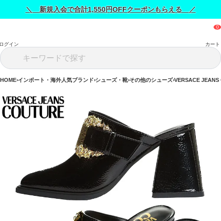
＼ 新規入会で合計1,550円OFFクーポンもらえる ／
ログイン
カート
HOME
インポート・海外人気ブランド
シューズ・靴
その他のシューズ
VERSACE JEA