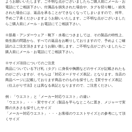
ようお願いいたします。ご不明な点がございましたらご購入前にメール・お
電話にてご相談下さい。付属品を損失された場合や、タグを切り離し・紛失
された場合には、返品を承ることができなくなってしまいますので、何卒、
予めご了承くださいますようお願いいたします。ご不明な点がございました
らご購入前にメール・お電話にてご相談下さい。
※肌着・アンダーウェア・靴下・水着につきましては、その製品の特性上、
衛生面の問題から、すべての返品をお断りしておりますので、予めよくご確
認の上ご注文頂きますようお願い致します。ご不明な点がございましたらご
購入前にメール・お電話にてご相談下さい。
※サイズ項目についてのご注意
商品についている下げ札（タグ）に身長や胸囲などのサイズが記載されたも
のがございますが、そちらは「対応ヌードサイズ表記」となります。当店の
商品ページに記載しております商品そのものを採寸した【実寸サイズ表記
（仕上がり寸法】とは異なる表記となりますので、ご注意ください。
例：「ウエスト」と「メーカー対応ウエスト」の違い
「ウエスト」・・・実寸サイズ（製品を平らなところに置き、メジャーで実
際の大きさを採寸したサイズ
「メーカー対応ウエスト」・・・お客様のウエストサイズとの参考にして頂
くサイズ