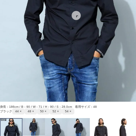
身長：186cm / B：90 / W：71 / H：90 / S：28.0cm 着用サイズ：48
ブラック
44 ×
48 ×
50 ×
52 ×
54 ×