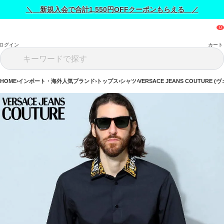
＼ 新規入会で合計1,550円OFFクーポンもらえる ／
ログイン
カート
HOME
インポート・海外人気ブランド
トップス
シャツ
VERSACE JEANS COUTUR