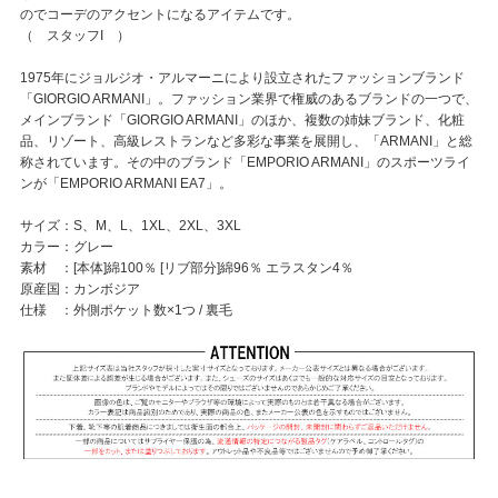
のでコーデのアクセントになるアイテムです。
（ スタッフI ）
1975年にジョルジオ・アルマーニにより設立されたファッションブランド
「GIORGIO ARMANI」。ファッション業界で権威のあるブランドの一つで、
メインブランド「GIORGIO ARMANI」のほか、複数の姉妹ブランド、化粧
品、リゾート、高級レストランなど多彩な事業を展開し、「ARMANI」と総
称されています。その中のブランド「EMPORIO ARMANI」のスポーツライ
ンが「EMPORIO ARMANI EA7」。
サイズ：S、M、L、1XL、2XL、3XL
カラー：グレー
素材 ：[本体]綿100％ [リブ部分]綿96％ エラスタン4％
原産国：カンボジア
仕様 ：外側ポケット数×1つ / 裏毛