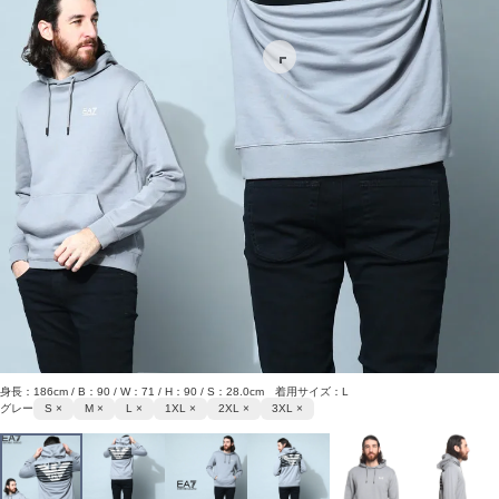
身長：186cm / B：90 / W：71 / H：90 / S：28.0cm 着用サイズ：L
グレー
S ×
M ×
L ×
1XL ×
2XL ×
3XL ×