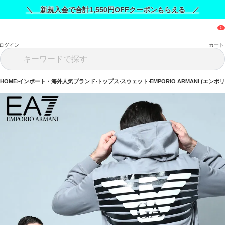
＼ 新規入会で合計1,550円OFFクーポンもらえる ／
ログイン
カート
HOME
インポート・海外人気ブランド
トップス
スウェット
EMPORIO ARMANI (エン