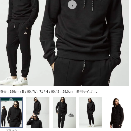
身長：186cm / B：90 / W：71 / H：90 / S：28.0cm 着用サイズ：L
ブラック