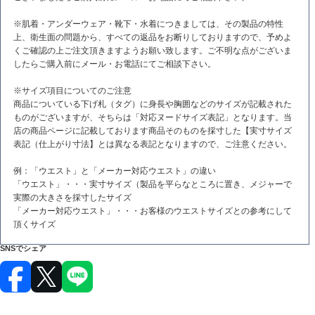
※肌着・アンダーウェア・靴下・水着につきましては、その製品の特性
上、衛生面の問題から、すべての返品をお断りしておりますので、予めよ
くご確認の上ご注文頂きますようお願い致します。ご不明な点がございま
したらご購入前にメール・お電話にてご相談下さい。
※サイズ項目についてのご注意
商品についている下げ札（タグ）に身長や胸囲などのサイズが記載された
ものがございますが、そちらは「対応ヌードサイズ表記」となります。当
店の商品ページに記載しております商品そのものを採寸した【実寸サイズ
表記（仕上がり寸法】とは異なる表記となりますので、ご注意ください。
例：「ウエスト」と「メーカー対応ウエスト」の違い
「ウエスト」・・・実寸サイズ（製品を平らなところに置き、メジャーで
実際の大きさを採寸したサイズ
「メーカー対応ウエスト」・・・お客様のウエストサイズとの参考にして
頂くサイズ
SNSでシェア