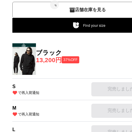
店舗在庫を見る
Find your size
ブラック
13,200円
37%OFF
S
完売しまし
で再入荷通知
M
完売しまし
で再入荷通知
L
完売しまし