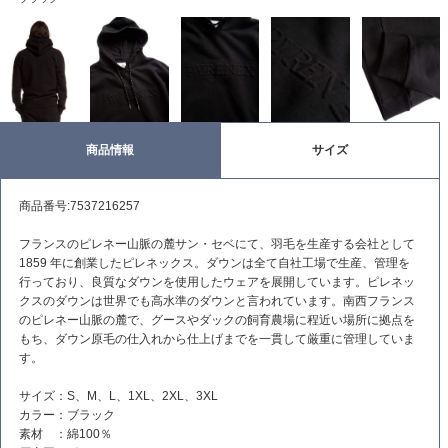
商品情報
サイズ
商品番号:7537216257
フランスのピレネー山脈の麓サン・セベにて、羽毛を生産する会社として
1859 年に創業したピレネックス。ダウンは全て自社工場で生産、管理を
行っており、良質なダウンを使用したウェアを展開しています。ピレネッ
クスのダウンは世界でも高水準のダウンと言われています。南西フランス
のピレネー山脈の麓で、グースやダックの飼育農場に程近い場所に拠点を
もち、ダウン原毛の仕入れから仕上げまでを一貫して厳重に管理していま
す。
サイズ：S、M、L、1XL、2XL、3XL
カラー：ブラック
素材 ：綿100％