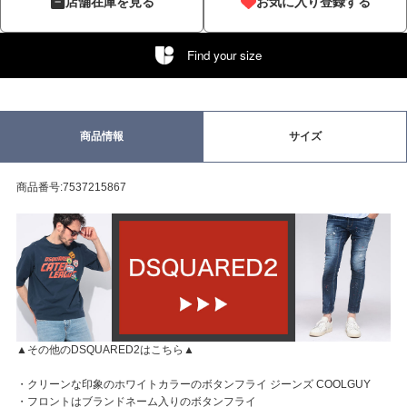
店舗在庫を見る
お気に入り登録する
Find your size
商品情報
サイズ
商品番号:7537215867
▲その他のDSQUARED2はこちら▲
・クリーンな印象のホワイトカラーのボタンフライ ジーンズ COOLGUY
・フロントはブランドネーム入りのボタンフライ