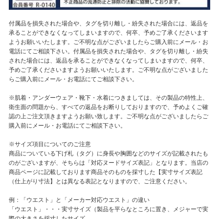
付属品を損失された場合や、タグを切り離し・紛失された場合には、返品を
承ることができなくなってしまいますので、何卒、予めご了承くださいます
ようお願いいたします。ご不明な点がございましたらご購入前にメール・お
電話にてご相談下さい。付属品を損失された場合や、タグを切り離し・紛失
された場合には、返品を承ることができなくなってしまいますので、何卒、
予めご了承くださいますようお願いいたします。ご不明な点がございました
らご購入前にメール・お電話にてご相談下さい。
※肌着・アンダーウェア・靴下・水着につきましては、その製品の特性上、
衛生面の問題から、すべての返品をお断りしておりますので、予めよくご確
認の上ご注文頂きますようお願い致します。ご不明な点がございましたらご
購入前にメール・お電話にてご相談下さい。
※サイズ項目についてのご注意
商品についている下げ札（タグ）に身長や胸囲などのサイズが記載されたも
のがございますが、そちらは「対応ヌードサイズ表記」となります。当店の
商品ページに記載しております商品そのものを採寸した【実寸サイズ表記
（仕上がり寸法】とは異なる表記となりますので、ご注意ください。
例：「ウエスト」と「メーカー対応ウエスト」の違い
「ウエスト」・・・実寸サイズ（製品を平らなところに置き、メジャーで実
際の大きさを採寸したサイズ