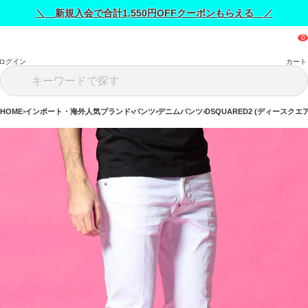
＼ 新規入会で合計1,550円OFFクーポンもらえる ／
ログイン
カート
HOME
インポート・海外人気ブランド
パンツ
デニムパンツ
DSQUARED2 (ディースクエ