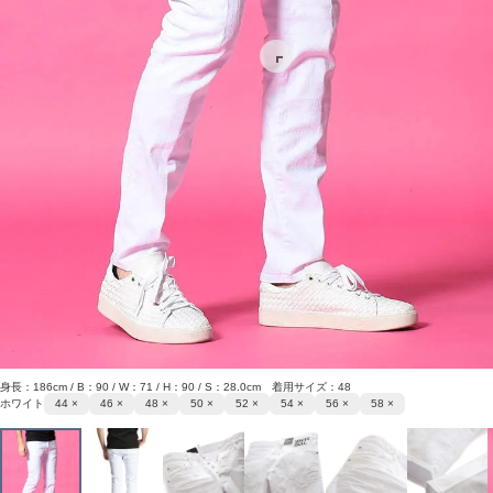
身長：186cm / B：90 / W：71 / H：90 / S：28.0cm 着用サイズ：48
ホワイト
44 ×
46 ×
48 ×
50 ×
52 ×
54 ×
56 ×
58 ×