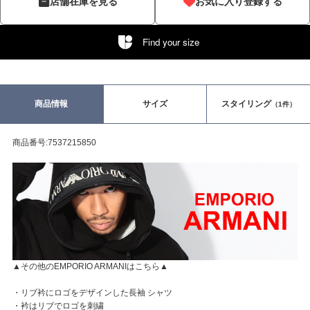
店舗在庫を見る
お気に入り登録する
Find your size
商品情報
サイズ
スタイリング
（1件）
商品番号:7537215850
▲その他のEMPORIO ARMANIはこちら▲
・リブ衿にロゴをデザインした長袖 シャツ
・衿はリブでロゴを刺繍