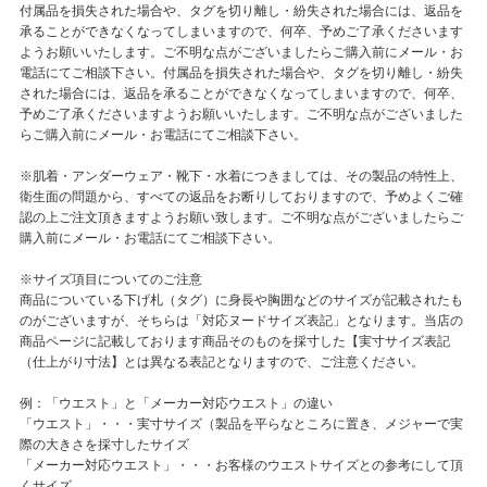
付属品を損失された場合や、タグを切り離し・紛失された場合には、返品を
承ることができなくなってしまいますので、何卒、予めご了承くださいます
ようお願いいたします。ご不明な点がございましたらご購入前にメール・お
電話にてご相談下さい。付属品を損失された場合や、タグを切り離し・紛失
された場合には、返品を承ることができなくなってしまいますので、何卒、
予めご了承くださいますようお願いいたします。ご不明な点がございました
らご購入前にメール・お電話にてご相談下さい。
※肌着・アンダーウェア・靴下・水着につきましては、その製品の特性上、
衛生面の問題から、すべての返品をお断りしておりますので、予めよくご確
認の上ご注文頂きますようお願い致します。ご不明な点がございましたらご
購入前にメール・お電話にてご相談下さい。
※サイズ項目についてのご注意
商品についている下げ札（タグ）に身長や胸囲などのサイズが記載されたも
のがございますが、そちらは「対応ヌードサイズ表記」となります。当店の
商品ページに記載しております商品そのものを採寸した【実寸サイズ表記
（仕上がり寸法】とは異なる表記となりますので、ご注意ください。
例：「ウエスト」と「メーカー対応ウエスト」の違い
「ウエスト」・・・実寸サイズ（製品を平らなところに置き、メジャーで実
際の大きさを採寸したサイズ
「メーカー対応ウエスト」・・・お客様のウエストサイズとの参考にして頂
くサイズ