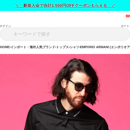
＼ 新規入会で合計1,550円OFFクーポンもらえる ／
ログイン
カート
HOME
インポート・海外人気ブランド
トップス
シャツ
EMPORIO ARMANI (エンポリオ