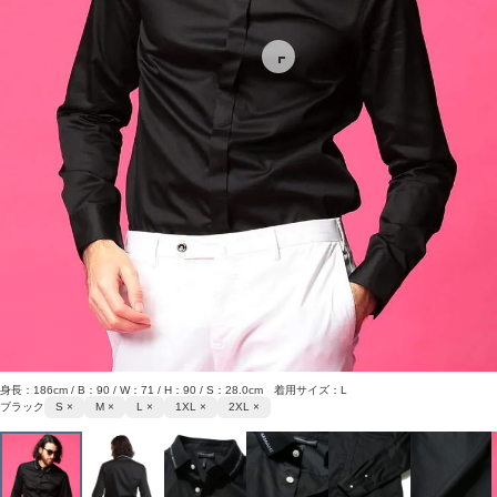
身長：186cm / B：90 / W：71 / H：90 / S：28.0cm 着用サイズ：L
ブラック
S ×
M ×
L ×
1XL ×
2XL ×