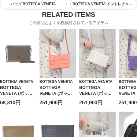
バッグ BOTTEGA VENETA
BOTTEGA VENETA イントレチャート
この商品とよく比較検討されているアイテム
BOTTEGA VENETA
BOTTEGA VENETA
BOTTEGA VENETA
BOTTEGA
BOTTEGA
BOTTEGA
BOTTEGA
BOTTEG
VENETA (ボッテ
VENETA (ボッテ
VENETA (ボッテ
VENETA
ガ・ヴェネタ) チ
ガ・ヴェネタ) イ
ガ・ヴェネタ) イ
ガ・ヴェネ
68,310円
251,900円
251,900円
251,90
ェーン ウォレット
ントレチャート レ
ントレチャート レ
ントレチ
ショルダーバッグ
ザー ショルダーバ
ザー ショルダーバ
ザー シ
BV521308VCGP2
ッグ CASSET カ
ッグ CASSET カ
ッグ CAS
レディース
セット
セット
セット
BVL578004VMAY
BVL578004VMAY
BVL578
1E レディース
1D レディース
1C レデ