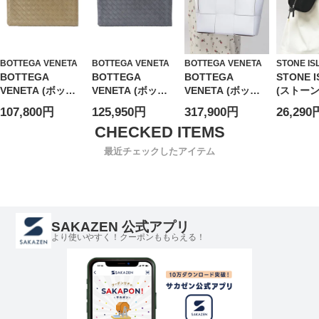
BOTTEGA VENETA
BOTTEGA VENETA
BOTTEGA VENETA
STONE IS
BOTTEGA
BOTTEGA
BOTTEGA
STONE 
VENETA (ボッテ
VENETA (ボッテ
VENETA (ボッテ
(ストー
ガ・ヴェネタ) イ
ガ・ヴェネタ) イ
ガ・ヴェネタ) イ
ド) メン
107,800円
125,950円
317,900円
26,290
ントレチャート ク
ントレチャート ク
ントレチャート レ
バッグ 
ラッチバッグ
ラッチバッグ
ザー トートバッグ
ナイロン
BV607479VCPQ3
BV607479VCPQ5
ARCO TOTE アル
ボディバ
最近チェックしたアイテム
メンズ
メンズ
コト―ト
SI92000
BVL652867VMAY
3 レディース
SAKAZEN 公式アプリ
より使いやすく！クーポンももらえる！