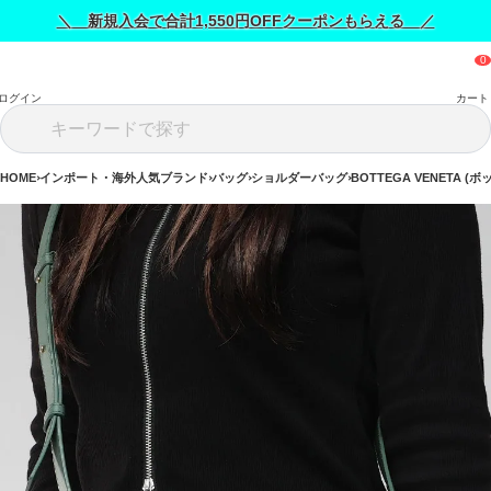
＼ 新規入会で合計1,550円OFFクーポンもらえる ／
ログイン
カート
HOME
インポート・海外人気ブランド
バッグ
ショルダーバッグ
BOTTEGA VENETA 