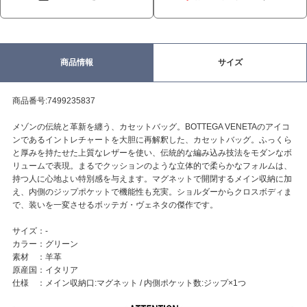
商品情報
サイズ
商品番号:7499235837
メゾンの伝統と革新を纏う、カセットバッグ。BOTTEGA VENETAのアイコ
ンであるイントレチャートを大胆に再解釈した、カセットバッグ。ふっくら
と厚みを持たせた上質なレザーを使い、伝統的な編み込み技法をモダンなボ
リュームで表現。まるでクッションのような立体的で柔らかなフォルムは、
持つ人に心地よい特別感を与えます。マグネットで開閉するメイン収納に加
え、内側のジップポケットで機能性も充実。ショルダーからクロスボディま
で、装いを一変させるボッテガ・ヴェネタの傑作です。
サイズ：-
カラー：グリーン
素材 ：羊革
原産国：イタリア
仕様 ：メイン収納口:マグネット / 内側ポケット数:ジップ×1つ