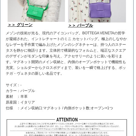
＞＞ グリーン
＞＞ パープル
メゾンの技術が光る、現代のアイコンバッグ。BOTTEGA VENETAの哲学
が凝縮された、イントレチャートのミニ カセットバッグ。極上のしなやか
なレザーを手作業で編み上げたメゾンのシグネチャーは、持つ人のステー
タスを静かに物語ります。立体的で構築的なフォルムと、端正なスクエア
のデザインがモダンな印象を与え、アクセサリーのように装いを彩りま
す。マグネット開閉のメイン収納と、内側のオープンポケットで機能性も
充実。ショルダーからクロスボディまで、装いを一瞬で格上げする、ボッ
テガ・ヴェネタの新しい名品です。
サイズ：-
カラー：パープル
素材 ：羊革
原産国：イタリア
仕様 ：メイン収納口:マグネット / 内側ポケット数:オープン×1つ