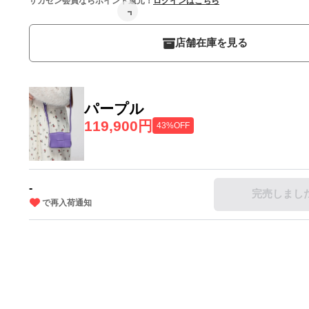
サカゼン会員ならポイント還元！
ログインはこちら
店舗在庫を見る
パープル
119,900円
43%OFF
-
完売しまし
で再入荷通知