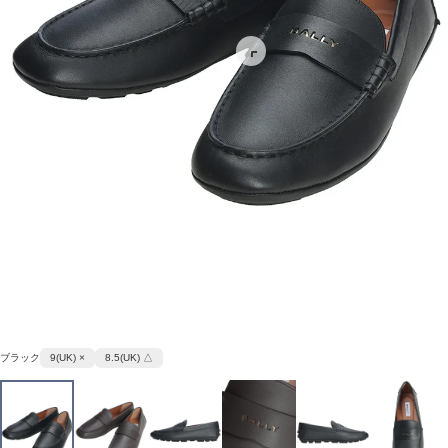
ブラック
9(UK) ×
8.5(UK) △