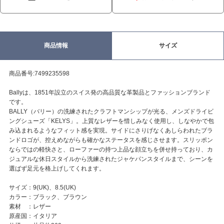
商品情報
サイズ
商品番号:7499235598
Ballyは、1851年設立のスイス発の高品質な革製品とファッションブランド
です。
BALLY（バリー）の洗練されたクラフトマンシップが光る、メンズドライビ
ングシューズ「KELYS」。上質なレザーを惜しみなく使用し、しなやかで包
み込まれるようなフィット感を実現。サイドにさりげなくあしらわれたブラ
ンドロゴが、控えめながらも確かなステータスを感じさせます。スリッポン
ならではの軽快さと、ローファーの持つ上品な顔立ちを併せ持っており、カ
ジュアルな休日スタイルから洗練されたジャケパンスタイルまで、シーンを
選ばず足元を格上げしてくれます。
サイズ：9(UK)、8.5(UK)
カラー：ブラック、ブラウン
素材 ：レザー
原産国：イタリア