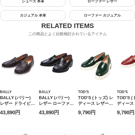
シューズ 本革
ローファー レザー
カジュアル 本革
ローファー カジュアル
この商品とよく比較検討されているアイテム
BALLY
BALLY
TOD’S
TOD’S
BALLY (バリー)
BALLY (バリー)
TOD’S (トッズ) レ
TOD’S 
レザー ドライビン
レザー ローファー
ディース レザーシ
ディース
グシューズ 本革
本革
ューズ レザー ラ
ューズ レ
43,890円
43,890円
9,790円
9,790円
BALLYNADIMD
BALLYONYXU901
ウンドトゥ 厚底ヒ
ウンドト
メンズ
メンズ
ール エナメルロー
ール ロ
ファー
TDLXXW
TDLXXW92B0Y41
ZQ