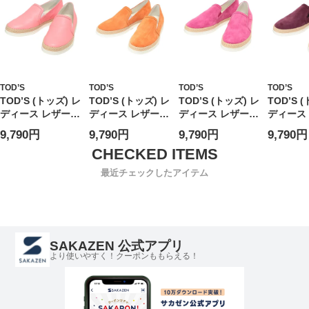
ZV
TOD’S
TOD’S
TOD’S
TOD’S
TOD’S (トッズ) レ
TOD’S (トッズ) レ
TOD’S (トッズ) レ
TOD’S 
ディース レザーシ
ディース レザーシ
ディース レザーシ
ディース
ューズ レザー ラ
ューズ スエード
ューズ スエード
ューズ 
9,790円
9,790円
9,790円
9,790円
フィア切替 ラウン
ラフィア切替 ラウ
ラフィア切替 ラウ
ラフィア
ドトゥ スリッポン
ンドトゥ スリッポ
ンドトゥ スリッポ
ンドトゥ
TDLW0TVJ97Z5J
ン
ン
ン
最近チェックしたアイテム
1M
TDLW0TVJ97ZH
TDLW0TVJ97ZH
TDLW0T
G0G
G0M
G0L
SAKAZEN 公式アプリ
より使いやすく！クーポンももらえる！