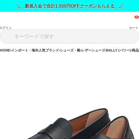
＼ 新規入会で合計1,550円OFFクーポンもらえる ／
ログイン
カート
HOME
インポート・海外人気ブランド
シューズ・靴
レザーシューズ
BALLY (バリー)
商品