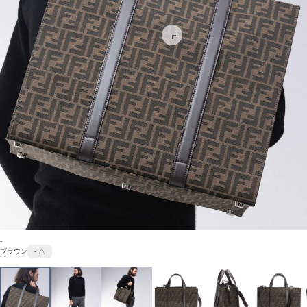
-
ブラウン
- △