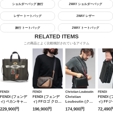
ショルダーバッグ 旅行
2WAY ショルダーバッグ
レザー トートバッグ
2WAY レザー
旅行 トートバッグ
2WAY トートバッグ
この商品とよく比較検討されているアイテム
FENDI
FENDI
Christian Louboutin
FENDI
FENDI (フェンデ
FENDI (フェンデ
Christian
FENDI 
ィ) ペカンキャン
ィ) FFロゴ クロス
Louboutin (クリ
ィ) FF
バス クラブ トー
ボディバッグ メン
スチャン ルブタ
ファブリ
229,900円
196,900円
174,900円
72,490
トバッグ メンズ
ズ
ン) メンズ ショル
チ