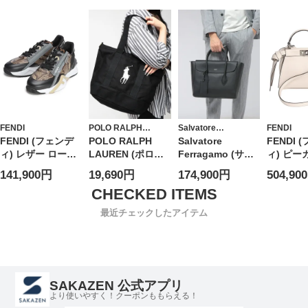
ダーバッグ ロゴ
FD7N01
レザー 2way クロ
メンズ
スボディバッグ
KYPIPOUCH キピ
ポーチ
CL1255135
FENDI
POLO RALPH
Salvatore
FENDI
LAUREN
Ferragamo
FENDI (フェンデ
POLO RALPH
Salvatore
FENDI 
ィ) レザー ロート
LAUREN (ポロラ
Ferragamo (サル
ィ) ピー
ップ フローパイソ
ルフローレン) レ
ヴァトーレフェラ
モールバ
141,900円
19,690円
174,900円
504,90
ン スニーカー メ
ディース トートバ
ガモ) メンズ トー
FDL8BN
ンズ
ッグ BIGポニー
トバッグ 2WAY カ
ブランド
2WAY ショルダー
ーフレザー フラッ
ス バッグ
最近チェックしたアイテム
バッグ
プ ブリーフバッグ
RLL9AR023
FG241607
SAKAZEN 公式アプリ
より使いやすく！クーポンももらえる！