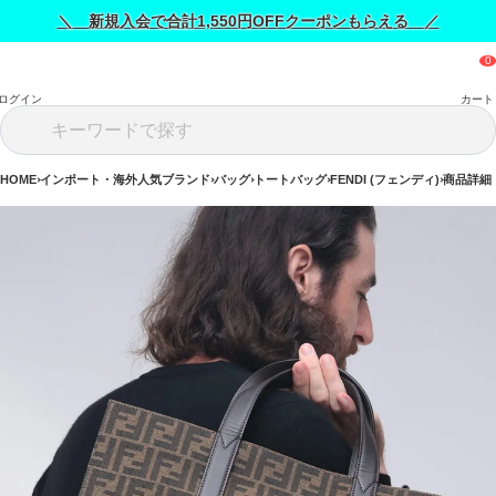
＼ 新規入会で合計1,550円OFFクーポンもらえる ／
ログイン
カート
HOME
インポート・海外人気ブランド
バッグ
トートバッグ
FENDI (フェンディ)
商品詳細