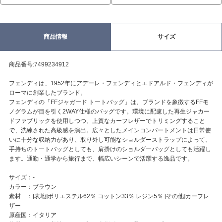
商品情報
サイズ
商品番号:7499234912
フェンディは、1952年にアデーレ・フェンディとエドアルド・フェンディが
ローマに創業したブランド。
フェンディの「FFジャガード トートバッグ」は、ブランドを象徴するFFモ
ノグラムが目を引く2WAY仕様のバッグです。環境に配慮した再生ジャカー
ドファブリックを使用しつつ、上質なカーフレザーでトリミングすること
で、洗練された高級感を演出。広々としたメインコンパートメントは日常使
いに十分な収納力があり、取り外し可能なショルダーストラップによって、
手持ちのトートバッグとしても、肩掛けのショルダーバッグとしても活躍し
ます。通勤・通学から旅行まで、幅広いシーンで活躍する逸品です。
サイズ：-
カラー：ブラウン
素材 ：[表地]ポリエステル62％ コットン33％ レジン5％ [その他]カーフレ
ザー
原産国：イタリア