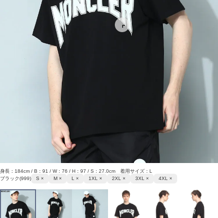
身長：184cm / B：91 / W：76 / H：97 / S：27.0cm 着用サイズ：L
ブラック(999)
S ×
M ×
L ×
1XL ×
2XL ×
3XL ×
4XL ×