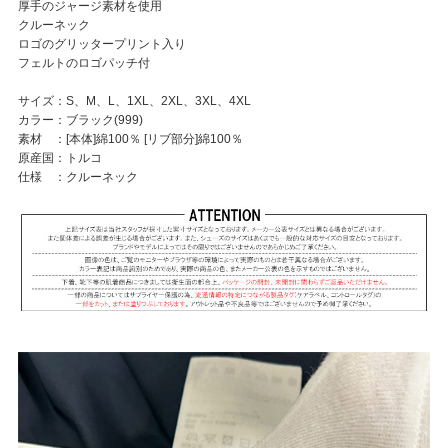
厚手のジャージ素材を使用
クルーネック
ロゴのグリッタープリント入り
フェルトのロゴパッチ付
サイズ：S、M、L、1XL、2XL、3XL、4XL
カラー：ブラック(999)
素材 ：[本体]綿100％ [リブ部分]綿100％
原産国：トルコ
仕様 ：クルーネック