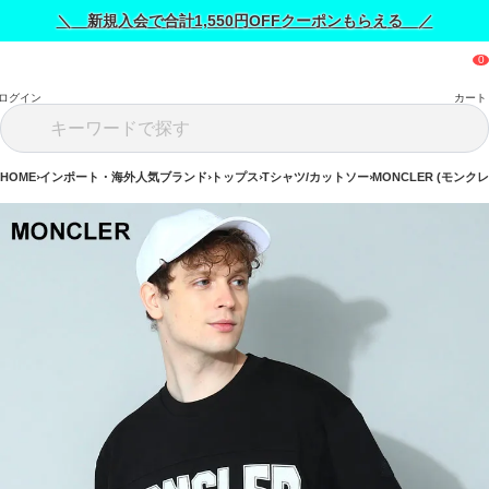
＼ 新規入会で合計1,550円OFFクーポンもらえる ／
ログイン
カート
HOME
インポート・海外人気ブランド
トップス
Tシャツ/カットソー
MONCLER (モンク