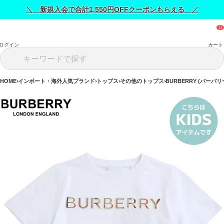
＼ 新規入会で合計1,550円OFFクーポンもらえる ／
ログイン
カート
HOME
インポート・海外人気ブランド
トップス
その他のトップス
BURBERRY (バーバリ