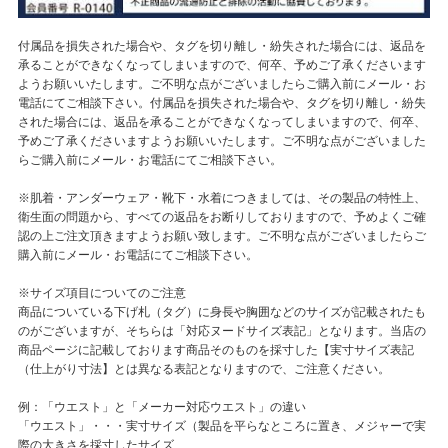
付属品を損失された場合や、タグを切り離し・紛失された場合には、返品を
承ることができなくなってしまいますので、何卒、予めご了承くださいます
ようお願いいたします。ご不明な点がございましたらご購入前にメール・お
電話にてご相談下さい。付属品を損失された場合や、タグを切り離し・紛失
された場合には、返品を承ることができなくなってしまいますので、何卒、
予めご了承くださいますようお願いいたします。ご不明な点がございました
らご購入前にメール・お電話にてご相談下さい。
※肌着・アンダーウェア・靴下・水着につきましては、その製品の特性上、
衛生面の問題から、すべての返品をお断りしておりますので、予めよくご確
認の上ご注文頂きますようお願い致します。ご不明な点がございましたらご
購入前にメール・お電話にてご相談下さい。
※サイズ項目についてのご注意
商品についている下げ札（タグ）に身長や胸囲などのサイズが記載されたも
のがございますが、そちらは「対応ヌードサイズ表記」となります。当店の
商品ページに記載しております商品そのものを採寸した【実寸サイズ表記
（仕上がり寸法】とは異なる表記となりますので、ご注意ください。
例：「ウエスト」と「メーカー対応ウエスト」の違い
「ウエスト」・・・実寸サイズ（製品を平らなところに置き、メジャーで実
際の大きさを採寸したサイズ