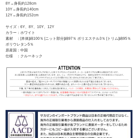
8Y→身長約128cm
10Y→身長約140cm
12Y→身長約152cm
サイズ：6Y、8Y、10Y、12Y
カラー：ホワイト
素材 ：[本体]綿100％ [ニット部分]綿97％ ポリエステル3％ [トリム]綿95％
ポリウレタン5％
原産国：中国
仕様 ：クルーネック