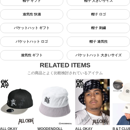
帽子 ギフト
帽子 大きいサイズ
通気性 快適
帽子 ロゴ
バケットハット ギフト
帽子 刺繍
バケットハット ロゴ
帽子 通気性
通気性 ギフト
バケットハット 大きいサイズ
この商品とよく比較検討されているアイテム
ALL OKAY
WOODENDOLL
ALL OKAY
B＆T CLU