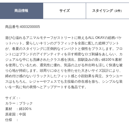
商品情報
サイズ
スタイリング
（2件）
商品番号:4003200005
遊び心溢れるアニマルモチーフがストリートに映えるALL OKAYの総柄バケ
ットハット。愛らしいキリンのグラフィックを全面に配した総柄プリント
が、春夏のスタイリングに圧倒的なインパクトと個性をプラスします。フロ
ントにはブランドのアイデンティティを示す精密なロゴ刺繍をあしらい、カ
ジュアルな中にも洗練されたクラス感を演出。肌馴染みの良い綿100％素材
を使用しているため、通気性に優れ、気温の上がる外出時も涼しく快適な被
り心地が持続します。頭周りにゆとりを持たせた大きいサイズ設計により、
締め付け感のないリラックスしたフィット感と小顔効果を両立。タウンユー
スはもちろん、レジャーやフェスでも主役級の存在感を放ち、シンプルな装
いを一気に旬の表情へとアップデートする逸品です。
サイズ：-
カラー：ブラック
素材 ：綿100％
原産国：中国
仕様 ：