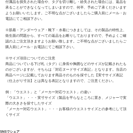
付属品を損失された場合や、タグを切り離し・紛失された場合には、返品を
承ることができなくなってしまいますので、何卒、予めご了承くださいます
ようお願いいたします。ご不明な点がございましたらご購入前にメール・お
電話にてご相談下さい。
※肌着・アンダーウェア・靴下・水着につきましては、その製品の特性上、
衛生面の問題から、すべての返品をお断りしておりますので、予めよくご確
認の上ご注文頂きますようお願い致します。ご不明な点がございましたらご
購入前にメール・お電話にてご相談下さい。
※サイズ項目についてのご注意
商品についている下げ札（タグ）に身長や胸囲などのサイズが記載されたも
のがございますが、そちらは「対応ヌードサイズ表記」となります。当店の
商品ページに記載しております商品そのものを採寸した【実寸サイズ表記
（仕上がり寸法】とは異なる表記となりますので、ご注意ください。
例：「ウエスト」と「メーカー対応ウエスト」の違い
「ウエスト」・・・実寸サイズ（製品を平らなところに置き、メジャーで実
際の大きさを採寸したサイズ
「メーカー対応ウエスト」・・・お客様のウエストサイズとの参考にして頂
くサイズ
SNSでシェア