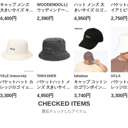
キャップ メンズ
WOODENDOLL(
ハット メンズ 大
バケット
大きいサイズ キリ
ウッディンドール)
きいサイズ ロゴ
イアミビ
ン 刺繍 クロスパ
【レディース】バ
アイコン 総柄 プ
刺繍 ハッ
4,400円
2,390円
4,950円
2,750円
ッチ 帽子 ベース
ケットハットロゴ
リント ロゴ刺繍
大きいサ
ボールキャップ
刺繍バイカラーハ
帽子
ズ
ット帽子
YALE University
THRASHER
fabulous
UCLA
バケットハット カ
バケットハット メ
キャップ コットン
バケット
レッジロゴ イェー
ンズ 大きいサイズ
ロゴワンポイント
レッジロゴ
ル大学 ハット 帽
手書きロゴ刺繍 ハ
帽子 ベースボール
ハット 帽
3,300円
4,950円
3,740円
3,300円
子 大きいサイズ
ット 帽子 刺繍 ツ
キャップ シンプル
いサイズ
メンズ
バ コットン 春 夏
日よけ ツバ付き
大きいサイズ メン
最近チェックしたアイテム
ズ