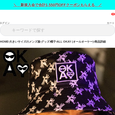
＼ 新規入会で合計1,550円OFFクーポンもらえる ／
ログイン
カート
HOME
大きいサイズのメンズ服
グッズ
帽子
ALL OKAY (オールオーケー)
商品詳細