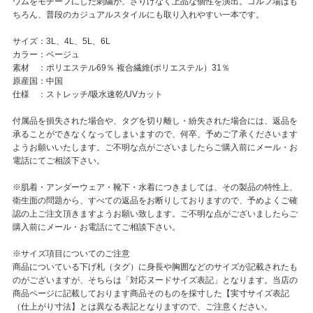
ウムをモチーフにした刺繍が、さりげなく上品な個性を演出。ゴルフ場はも
ちろん、普段のカジュアルスタイルにも取り入れやすい一本です。
サイズ：3L、4L、5L、6L
カラー：ベージュ
素材 ：ポリエステル69％ 複合繊維(ポリエステル）31％
原産国：中国
仕様 ：ストレッチ/吸水速乾/UVカット
付属品を損失された場合や、タグを切り離し・紛失された場合には、返品を
承ることができなくなってしまいますので、何卒、予めご了承くださいます
ようお願いいたします。ご不明な点がございましたらご購入前にメール・お
電話にてご相談下さい。
※肌着・アンダーウェア・靴下・水着につきましては、その製品の特性上、
衛生面の問題から、すべての返品をお断りしておりますので、予めよくご確
認の上ご注文頂きますようお願い致します。ご不明な点がございましたらご
購入前にメール・お電話にてご相談下さい。
※サイズ項目についてのご注意
商品についている下げ札（タグ）に身長や胸囲などのサイズが記載されたも
のがございますが、そちらは「対応ヌードサイズ表記」となります。当店の
商品ページに記載しております商品そのものを採寸した【実寸サイズ表記
（仕上がり寸法】とは異なる表記となりますので、ご注意ください。