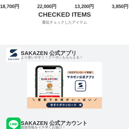
PUBLIC Kolepa
PUBLIC Kolepa
ゴルフ 2WAYスト
ット ドラ
18,700円
22,000円
13,200円
3,850円
半袖 Tシャツ サー
ナイロン パンツ
レッチ 防汚 UVカ
レッチ ポ
フ モックネック
4WAY ストレッチ
ット ショーツ ボ
ングパン
半袖 Tシャツ Surf
ジップフライ 4-
トムス パンツ ス
ス 軽量 
最近チェックしたアイテム
Mockneck S/S
Way Stretch
ポーツ 涼しい 春
トレーニ
3L-6L ゴルフ トッ
Pants 3L-6L ゴル
夏
プス ハワイ 機能
フ ボトムス ハワ
性 大きいサイズ
イ 機能性 大きい
メンズ
サイズ メンズ
SAKAZEN 公式アプリ
より使いやすく！クーポンももらえる！
SAKAZEN 公式アカウント
最新情報をイチ早くお届け！