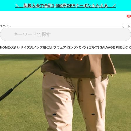
＼ 新規入会で合計1,550円OFFクーポンもらえる ／
ログイン
カート
HOME
大きいサイズのメンズ服
ゴルフウェア
ロングパンツ (ゴルフ)
SALVAGE PUBLI