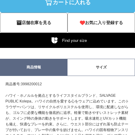
カートに入れる
店舗在庫を見る
お気に入り登録する
Find your size
商品情報
サイズ
商品番号:3998200012
ハワイ・ホノルルを拠点とするライフスタイルブランド、SALVAGE
PUBLIC Kolepa。ハワイの自然を愛する心をウェアに込めています。このト
ラウザーパンツは、リサイクルポリエステルを使用し、環境に配慮しながら
も、ゴルフに必要な機能を徹底的に追求。軽量で動きやすいストレッチ素材
が、スイング時の身体の動きをサポートします。吸水速乾とUVカット機能
も備え、快適なプレーを約束。さらに、ウエスト部分にはずれ落ち防止テー
プが付いており、プレー中の集中を妨げません。ハワイの固有植物アンスリ