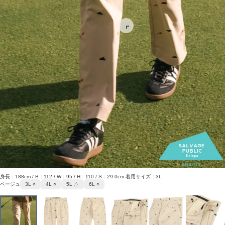
身長：188cm / B：112 / W：95 / H：110 / S：29.0cm 着用サイズ：3L
ベージュ
3L ○
4L ○
5L △
6L ○