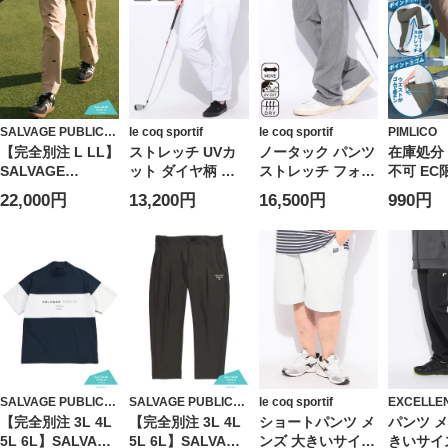
SALVAGE PUBLIC
le coq sportif
le coq sportif
PIMLICO
Kolepa
【完全別注 L LL】
ストレッチ UVカ
ノータック パンツ
在庫処分
SALVAGE
ット ダイヤ柄 ロ
ストレッチ フォー
不可 EC
PUBLIC Kolepa
ングパンツ 大きい
サーギンガムチェ
イージー
22,000円
13,200円
16,500円
990円
トラウザーパンツ
サイズ メンズ
ック ボトムス ゴ
量 UVカ
リサイクルポリエ
ルフ ロングパンツ
パースト
ステル アンスリウ
スポーツ 大きいサ
クティブ
ムクラブ刺繍総柄
イズ メンズ
イズ メ
Embroidered
Twill Pants L-LL
メンズ ゴルフ ボ
トムス ストレッチ
ハワイ 機能性 大
きいサイズ メンズ
SALVAGE PUBLIC
SALVAGE PUBLIC
le coq sportif
EXCELLEN
Kolepa
Kolepa
【完全別注 3L 4L
【完全別注 3L 4L
ショートパンツ メ
パンツ メ
5L 6L】SALVAGE
5L 6L】SALVAGE
ンズ 大きいサイズ
きいサイズ