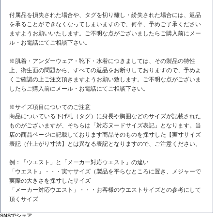
付属品を損失された場合や、タグを切り離し・紛失された場合には、返品
を承ることができなくなってしまいますので、何卒、予めご了承ください
ますようお願いいたします。ご不明な点がございましたらご購入前にメー
ル・お電話にてご相談下さい。
※肌着・アンダーウェア・靴下・水着につきましては、その製品の特性
上、衛生面の問題から、すべての返品をお断りしておりますので、予めよ
くご確認の上ご注文頂きますようお願い致します。ご不明な点がございま
したらご購入前にメール・お電話にてご相談下さい。
※サイズ項目についてのご注意
商品についている下げ札（タグ）に身長や胸囲などのサイズが記載された
ものがございますが、そちらは「対応ヌードサイズ表記」となります。当
店の商品ページに記載しております商品そのものを採寸した【実寸サイズ
表記（仕上がり寸法】とは異なる表記となりますので、ご注意ください。
例：「ウエスト」と「メーカー対応ウエスト」の違い
「ウエスト」・・・実寸サイズ（製品を平らなところに置き、メジャーで
実際の大きさを採寸したサイズ
「メーカー対応ウエスト」・・・お客様のウエストサイズとの参考にして
頂くサイズ
SNSでシェア