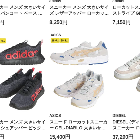
adidas
adidas
カー メンズ 大きいサイ
スニーカー メンズ 大きいサイ
ローカットス
ドバンコート ベース ロ
ズ レザーアッパー ローカット
ストライプ GR
トスニーカー
スニーカー デイリー DAILY
BASE 2.0 U
0円
8,250円
7,150円
COURT BASE 2.0 U
4.0 U 靴 ローカット ランニン
靴 タウンユ
ーカット ランニング ス
グ スポーツ
ス 大きいサイ
ASICS
DIESEL
カー メンズ 大きいサイ
スエード ローカットスニーカ
DIESEL (
ッシュアッパー ビックロ
ー GEL-DIABLO 大きいサイ
スニーカー 
ーカットスニーカー AD
ズ メンズ
ローカットスニ
0円
15,400円
37,290円
IR BASE M 靴 ローカッ
LONG LOW D