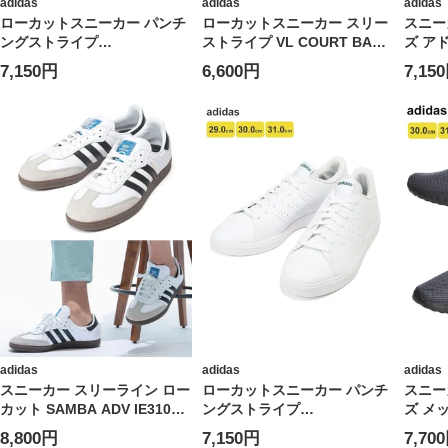
adidas
adidas
adidas
ローカットスニーカー パンチ
ローカットスニーカー スリー
スニー
ングストライプ
ストライプ VL COURT BASE
ズ ア
ADVANCOURT BASE 2.0 U
NLF52 シューズ 靴 タウンユ
ーカッ
7,150円
6,600円
7,15
OOH96 シューズ 靴 タウンユ
ース デイリーユース 大きいサ
ADVAN
ース デイリーユース 大きいサ
イズ メンズ
靴 ロ
イズ メンズ
ポーツ
adidas
adidas
adidas
スニーカー スリーライン ロー
ローカットスニーカー パンチ
スニー
カット SAMBA ADV IE3100
ングストライプ
ズ メ
シューズ 靴 スポーツ 大きい
ADVANCOURT BASE 2.0 U
ゴ ロ
8,800円
7,150円
7,70
サイズ メンズ
NIW24 シューズ 靴 タウンユ
KAPT