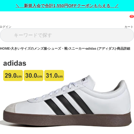
＼ 新規入会で合計1,550円OFFクーポンもらえる ／
ログイン
カート
HOME
大きいサイズのメンズ服
シューズ・靴
スニーカー
adidas (アディダス)
商品詳細