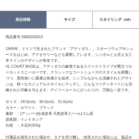
商品情報
サイズ
スタイリング
（8件）
商品番号:3980200015
1949年、ドイツで生まれたブランド「アディダス」。スポーツウェアやシュ
ーズをはじめ、アクセサリーなども展開しています。シンボルとも言える三
本ラインのデザインが有名です。
VL COURT BASEは、アディダスの象徴であるスリーストライプが際立つロ
ーカットスニーカーです。クラシックなコートシューズのスタイルを踏襲し
つつ、普段使いに最適な快適さを追求。シンプルながらも洗練されたデザイ
ンは、様々なカジュアルスタイルにマッチし、どんなコーディネートにも洗
練された印象を与えます。デイリーユースにぴったりの、万能な一足です。
サイズ：29.0(cm)、30.0(cm)、31.0(cm)
カラー：ホワイト、ブラック
素材 ：[アッパー]合成皮革 天然皮革 [ソール]ゴム底
原産国：インドネシア
仕様 ：片足約355g
付属品を損失された場合や、タグを切り離し・紛失された場合には、返品を