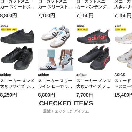
ローカットスニー
ローカットスニー
ローカットスニー
スニーカ
カー スケートボー
カー スリーストラ
カー パンチングス
大きいサ
ディング サンバ
イプ
トライプ
バンコー
8,800円
7,150円
7,150円
7,150円
SAMBA ADV シュ
GRANDCOURT
ADVANCOURT
ローカッ
ーズ 靴 スポーツ
BASE 2.0 U LIT50
BASE 2.0 U
カー
ランニング 大きい
シューズ 靴 タウ
OOH96 シューズ
ADVANC
サイズ メンズ
ンユース デイリー
靴 タウンユース
BASE 2.
ユース 大きいサイ
デイリーユース 大
ーカット
ズ メンズ
きいサイズ メンズ
グ スポ
adidas
adidas
adidas
ASICS
スニーカー メンズ
スニーカー スリー
スニーカー メンズ
スエード
大きいサイズ レザ
ライン ローカット
大きいサイズ メッ
トスニー
ーアッパー ローカ
SAMBA ADV
シュアッパー ビッ
GEL-DI
8,250円
8,800円
7,700円
15,400
ット スニーカー
IE3100 シューズ
クロゴ ローカット
きいサイ
デイリー DAILY
靴 スポーツ 大き
スニーカー AD
4.0 U 靴 ローカッ
いサイズ メンズ
KAPTIR BASE M
最近チェックしたアイテム
ト ランニング ス
靴 ローカット ラ
ポーツ
ンニング スポーツ