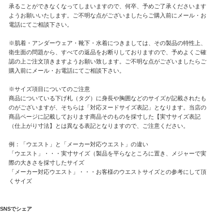
承ることができなくなってしまいますので、何卒、予めご了承くださいます
ようお願いいたします。ご不明な点がございましたらご購入前にメール・お
電話にてご相談下さい。
※肌着・アンダーウェア・靴下・水着につきましては、その製品の特性上、
衛生面の問題から、すべての返品をお断りしておりますので、予めよくご確
認の上ご注文頂きますようお願い致します。ご不明な点がございましたらご
購入前にメール・お電話にてご相談下さい。
※サイズ項目についてのご注意
商品についている下げ札（タグ）に身長や胸囲などのサイズが記載されたも
のがございますが、そちらは「対応ヌードサイズ表記」となります。当店の
商品ページに記載しております商品そのものを採寸した【実寸サイズ表記
（仕上がり寸法】とは異なる表記となりますので、ご注意ください。
例：「ウエスト」と「メーカー対応ウエスト」の違い
「ウエスト」・・・実寸サイズ（製品を平らなところに置き、メジャーで実
際の大きさを採寸したサイズ
「メーカー対応ウエスト」・・・お客様のウエストサイズとの参考にして頂
くサイズ
SNSでシェア