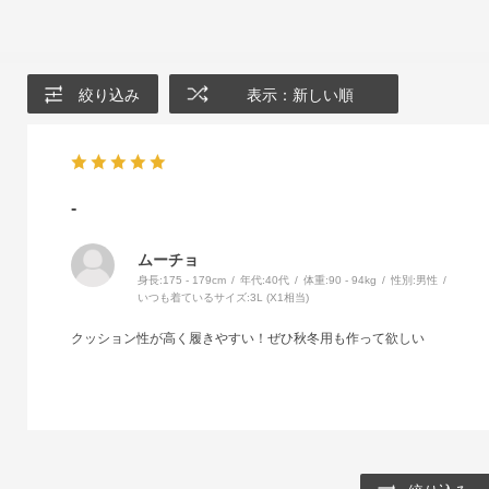
絞り込み
表示：新しい順
-
ムーチョ
身長:
175 - 179cm
年代:
40代
体重:
90 - 94kg
性別:
男性
いつも着ているサイズ:
3L (X1相当)
クッション性が高く履きやすい！ぜひ秋冬用も作って欲しい