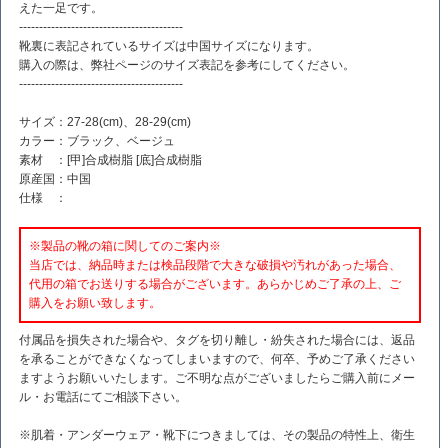
えた一足です。
-----------------------------------------
靴裏に表記されているサイズは中国サイズになります。
購入の際は、弊社ページのサイズ表記を参考にしてください。
-----------------------------------------
サイズ：27-28(cm)、28-29(cm)
カラー：ブラック、ベージュ
素材 ：[甲]合成樹脂 [底]合成樹脂
原産国：中国
仕様 ：
※製品の靴の箱に関してのご案内※
当店では、納品時または検品段階で大きな破損や汚れがあった場合、
代用の箱でお送りする場合がございます。あらかじめご了承の上、ご
購入をお願い致します。
付属品を損失された場合や、タグを切り離し・紛失された場合には、返品
を承ることができなくなってしまいますので、何卒、予めご了承ください
ますようお願いいたします。ご不明な点がございましたらご購入前にメー
ル・お電話にてご相談下さい。
※肌着・アンダーウェア・靴下につきましては、その製品の特性上、衛生