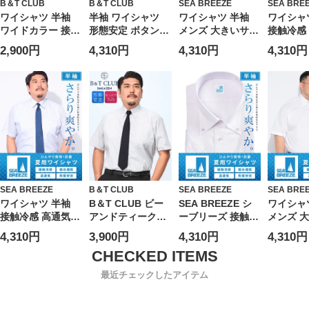
B＆T CLUB
B＆T CLUB
SEA BREEZE
SEA BRE
ワイシャツ 半袖
半袖 ワイシャツ
ワイシャツ 半袖
ワイシャ
ワイドカラー 接触
形態安定 ボタンダ
メンズ 大きいサイ
接触冷感
冷感 通気性 ソフ
ウン RELAXBODY
ズ 接触冷感 形態
吸水速乾
2,900円
4,310円
4,310円
4,310円
トタッチ ビジネス
大きいサイズ メン
安定 吸水速乾 ボ
ボタンダ
Yシャツ 涼しい 春
ズ
タンダウン Yシャ
RELAXB
夏 3L 4L 5L 6L ホ
ツ SEA BREEZE
ャツ 涼し
ワイト グレー 大
シーブリーズ
ルビズ 春
きいサイズ メンズ
いサイズ
ビジネス 
BREEZ
ーズ
SEA BREEZE
B＆T CLUB
SEA BREEZE
SEA BRE
ワイシャツ 半袖
B＆T CLUB ビー
SEA BREEZE シ
ワイシャ
接触冷感 高通気
アンドティークラ
ーブリーズ 接触冷
メンズ 
吸水速乾 形態安定
ブ 形態安定 ボタ
感＆高通気 ひんや
ズ 接触冷
4,310円
3,900円
4,310円
4,310円
セミワイドカラー
ンダウン ワイシャ
り爽快 ボタンダウ
安定 吸水
RELAXBODY Yシ
ツ 半袖
ン 半袖ワイシャツ
タンダウ
ャツ 涼しい クー
RELAXBODY
大きいサイズ メン
ツ RELA
最近チェックしたアイテム
ルビズ 春 夏 大き
HB4213KB
ズ ビジネス Yシャ
SEA BR
いサイズ メンズ
ツ クールビズ ホ
ーブリー
ビジネス SEA
ワイト サックス