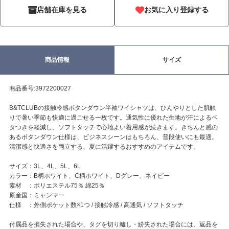
店舗在庫を見る
お気に入り登録する
商品情報
サイズ
商品番号:3972200027
B&TCLUBの接触冷感ボタンダウン半袖ワイシャツは、ひんやりとした肌触
りで暑い季節も快適に過ごせる一枚です。通気性に優れた生地が汗によるベ
タつきを軽減し、ソフトタッチで心地よい着用感が続きます。きちんと感の
あるボタンダウン仕様は、ビジネスシーンはもちろん、普段使いにも最適。
清潔感と快適さを両立する、夏に活躍するおすすめのアイテムです。
サイズ：3L、4L、5L、6L
カラー：B柄ホワイト、C柄ホワイト、Dグレー、ネイビー
素材 ：ポリエステル75％ 綿25％
原産国：ミャンマー
仕様 ：外側ポケット数×1つ / 接触冷感 / 高通気 / ソフトタッチ
付属品を損失された場合や、タグを切り離し・紛失された場合には、返品を