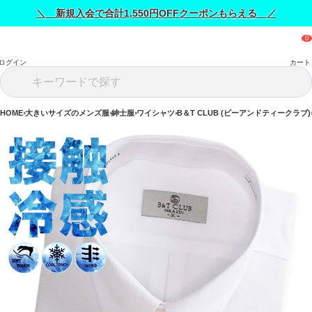
＼ 新規入会で合計1,550円OFFクーポンもらえる ／
ログイン
カート
HOME
大きいサイズのメンズ服
紳士服
ワイシャツ
B＆T CLUB (ビーアンドティークラブ)