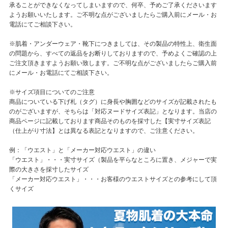
承ることができなくなってしまいますので、何卒、予めご了承くださいます
ようお願いいたします。ご不明な点がございましたらご購入前にメール・お
電話にてご相談下さい。
※肌着・アンダーウェア・靴下につきましては、その製品の特性上、衛生面
の問題から、すべての返品をお断りしておりますので、予めよくご確認の上
ご注文頂きますようお願い致します。ご不明な点がございましたらご購入前
にメール・お電話にてご相談下さい。
※サイズ項目についてのご注意
商品についている下げ札（タグ）に身長や胸囲などのサイズが記載されたも
のがございますが、そちらは「対応ヌードサイズ表記」となります。当店の
商品ページに記載しております商品そのものを採寸した【実寸サイズ表記
（仕上がり寸法】とは異なる表記となりますので、ご注意ください。
例：「ウエスト」と「メーカー対応ウエスト」の違い
「ウエスト」・・・実寸サイズ（製品を平らなところに置き、メジャーで実
際の大きさを採寸したサイズ
「メーカー対応ウエスト」・・・お客様のウエストサイズとの参考にして頂
くサイズ