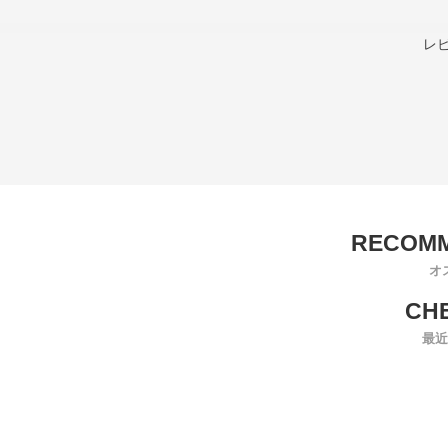
レ
オ
最近