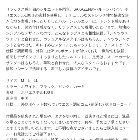
リラックス感と旬のシルエットを両立、SAKAZENのバルーンパンツ。ポ
リエステル100％の素材を使用し、ナチュラルなストレッチ性で快適な穿
き心地を実現。ゆったりとしたバルーンシルエットは、トレンド感があり
ながらも、締め付け感がなく、リラックスして着用いただけます。無地の
シンプルなデザインなので、どんなトップスとも相性抜群。Tシャツやス
ウェットと合わせた、カジュアルなスタイルはもちろん、シャツやジャケ
ットと合わせた、キレイめなスタイルにもマッチします。ウエストはゴム
仕様で調節可能、外側には3つのポケットが付いており、機能性も抜群。
前閉じデザインで、すっきりとしたシルエットに。足元は、スニーカーや
サンダルはもちろん、革靴と合わせた、大人なスタイルもおすすめです。
幅広いシーンで活躍する、着回し力抜群のアイテムです。
サイズ：M、L、LL
カラー：ホワイト、ブラック、ピンク、カーキ
素材 ：ポリエステル100％
原産国：中国
仕様 ：外側ポケット数×3つ / ウエスト調節ゴム / 前閉じ / 裾ドローコード
付属品を損失された場合や、タグを切り離し・紛失された場合には、返品
を承ることができなくなってしまいますので、何卒、予めご了承ください
ますようお願いいたします。ご不明な点がございましたらご購入前にメー
ル・お電話にてご相談下さい。
※肌着・アンダーウェア・靴下につきましては、その製品の特性上、衛生