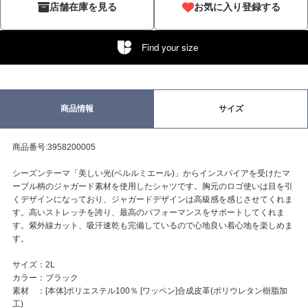
店舗在庫を見る
お気に入り登録する
Find your size
商品情報
サイズ
商品番号:3958200005
シーズンテーマ「美しい光(ベルルミエール)」からインスパイアを受けたマ
ーブル柄のジャガード素材を使用したシャツです。胸元のロゴ使いは目を引
くデザインになっており、ジャガードデザインは高級感を感じさせてくれま
す。高いストレッチを誇り、最高のパフォーマンスをサポートしてくれま
す。紫外線カット、吸汗速乾も完備しているので心地良い着心地を楽しめま
す。
サイズ：2L
カラー：ブラック
素材 ：[本体]ポリエステル100％ [ワッペン]合成皮革(ポリウレタン樹脂加
工)