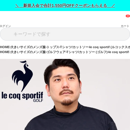
＼ 新規入会で合計1,550円OFFクーポンもらえる ／
ログイン
カート
HOME
大きいサイズのメンズ服
トップス
Tシャツ/カットソー
le coq sportif (ルコッ
HOME
大きいサイズのメンズ服
ゴルフウェア
Tシャツ/カットソー (ゴルフ)
le coq spo