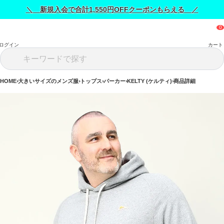
＼ 新規入会で合計1,550円OFFクーポンもらえる ／
ログイン
カート
HOME
大きいサイズのメンズ服
トップス
パーカー
KELTY (ケルティ)
商品詳細