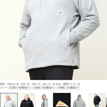
身長：195cm / B：120 / W：109 / H：116 / S：31.0cm 着用サイズ：X1
グレー
X1(3L～4L相当) ×
X2(4L～5L相当) ×
X3(6L～7L相当) ×