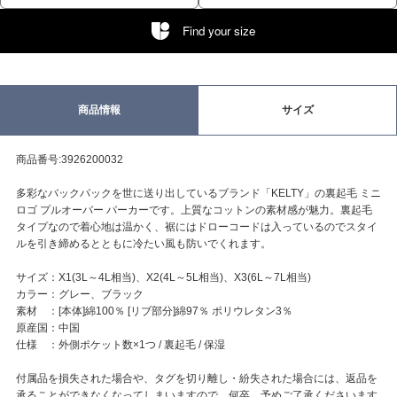
Find your size
商品情報
サイズ
商品番号:3926200032
多彩なバックパックを世に送り出しているブランド「KELTY」の裏起毛 ミニ
ロゴ プルオーバー パーカーです。上質なコットンの素材感が魅力。裏起毛
タイプなので着心地は温かく、裾にはドローコードは入っているのでスタイ
ルを引き締めるとともに冷たい風も防いでくれます。
サイズ：X1(3L～4L相当)、X2(4L～5L相当)、X3(6L～7L相当)
カラー：グレー、ブラック
素材 ：[本体]綿100％ [リブ部分]綿97％ ポリウレタン3％
原産国：中国
仕様 ：外側ポケット数×1つ / 裏起毛 / 保湿
付属品を損失された場合や、タグを切り離し・紛失された場合には、返品を
承ることができなくなってしまいますので、何卒、予めご了承くださいます