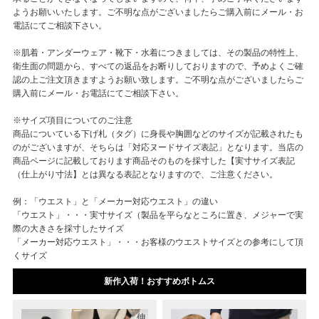
ようお願いいたします。ご不明な点がございましたらご購入前にメール・お
電話にてご相談下さい。
※肌着・アンダーウェア・靴下・水着につきましては、その製品の特性上、
衛生面の問題から、すべての返品をお断りしておりますので、予めよくご確
認の上ご注文頂きますようお願い致します。ご不明な点がございましたらご
購入前にメール・お電話にてご相談下さい。
※サイズ項目についてのご注意
商品についている下げ札（タグ）に身長や胸囲などのサイズが記載されたも
のがございますが、そちらは「対応ヌードサイズ表記」となります。当店の
商品ページに記載しております商品そのものを採寸した【実寸サイズ表記
（仕上がり寸法】とは異なる表記となりますので、ご注意ください。
例：「ウエスト」と「メーカー対応ウエスト」の違い
「ウエスト」・・・実寸サイズ（製品を平らなところに置き、メジャーで実
際の大きさを採寸したサイズ
「メーカー対応ウエスト」・・・お客様のウエストサイズとの参考にして頂
くサイズ
新作入荷！おすすめボトムス