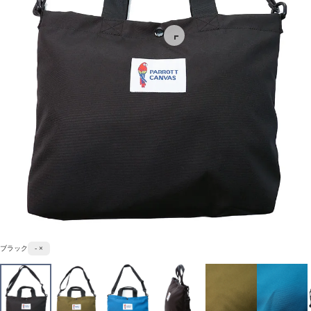
ブラック
- ×