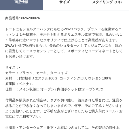
商品情報
サイズ
スタイリング
（1件）
商品番号:3926200026
トートにもショルダーバックにもなる2WAYバック。ブランドを象徴するコ
ットン１１号帆布を、実用性も叶えるポリエステル素材で実現。風合いも１
１号帆布に近いマットなクオリティで仕上げることで高級感があります。
2WAY仕様で収納容量も〇。長めのショルダーとしてカジュアルにも、短め
に設定してミニメッセンジャーとして、スポーティなコーディネートとして
もお使い頂けます。
サイズ：-
カラー：ブラック、カーキ、ターコイズ
素材 ：[表地]ポリエステル100％ [コーティング]ポリウレタン100％
原産国：ベトナム
仕様 ：メイン収納口:オープン / 内側ポケット数:オープン×1つ
付属品を損失された場合や、タグを切り離し・紛失された場合には、返品を
承ることができなくなってしまいますので、何卒、予めご了承くださいます
ようお願いいたします。ご不明な点がございましたらご購入前にメール・お
電話にてご相談下さい。
※肌着・アンダーウェア・靴下・水着につきましては、その製品の特性上、