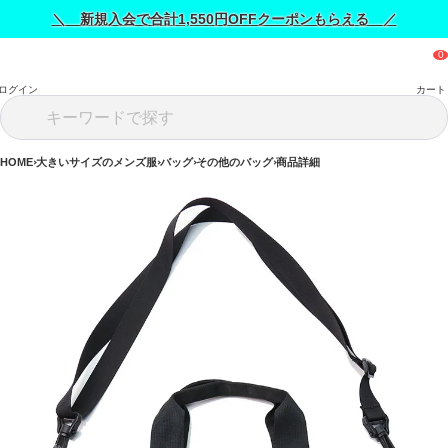
＼ 新規入会で合計1,550円OFFクーポンもらえる ／
ログイン
カート
HOME
大きいサイズのメンズ服
バッグ
その他のバッグ
商品詳細