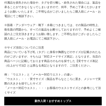
付属品を損失された場合や、タグを切り離し・紛失された場合には、返品を
承ることができなくなってしまいますので、何卒、予めご了承くださいます
ようお願いいたします。ご不明な点がございましたらご購入前にメール・お
電話にてご相談下さい。
※肌着・アンダーウェア・靴下・水着につきましては、その製品の特性上、
衛生面の問題から、すべての返品をお断りしておりますので、予めよくご確
認の上ご注文頂きますようお願い致します。ご不明な点がございましたらご
購入前にメール・お電話にてご相談下さい。
※サイズ項目についてのご注意
商品についている下げ札（タグ）に身長や胸囲などのサイズが記載されたも
のがございますが、そちらは「対応ヌードサイズ表記」となります。当店の
商品ページに記載しております商品そのものを採寸した【実寸サイズ表記
（仕上がり寸法】とは異なる表記となりますので、ご注意ください。
例：「ウエスト」と「メーカー対応ウエスト」の違い
「ウエスト」・・・実寸サイズ（製品を平らなところに置き、メジャーで実
際の大きさを採寸したサイズ
「メーカー対応ウエスト」・・・お客様のウエストサイズとの参考にして頂
くサイズ
新作入荷！おすすめトップス