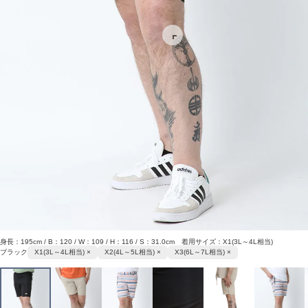
身長：195cm / B：120 / W：109 / H：116 / S：31.0cm 着用サイズ：X1(3L～4L相当)
ブラック
X1(3L～4L相当) ×
X2(4L～5L相当) ×
X3(6L～7L相当) ×