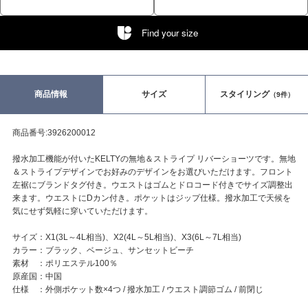
Find your size
商品情報
サイズ
スタイリング
（9件）
商品番号:3926200012
撥水加工機能が付いたKELTYの無地＆ストライプ リバーショーツです。無地
＆ストライプデザインでお好みのデザインをお選びいただけます。フロント
左裾にブランドタグ付き。ウエストはゴムとドロコード付きでサイズ調整出
来ます。ウエストにDカン付き。ポケットはジップ仕様。撥水加工で天候を
気にせず気軽に穿いていただけます。
サイズ：X1(3L～4L相当)、X2(4L～5L相当)、X3(6L～7L相当)
カラー：ブラック、ベージュ、サンセットビーチ
素材 ：ポリエステル100％
原産国：中国
仕様 ：外側ポケット数×4つ / 撥水加工 / ウエスト調節ゴム / 前閉じ