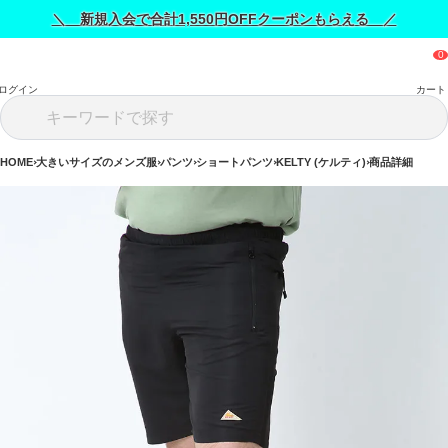
＼ 新規入会で合計1,550円OFFクーポンもらえる ／
ログイン
カート
HOME
大きいサイズのメンズ服
パンツ
ショートパンツ
KELTY (ケルティ)
商品詳細