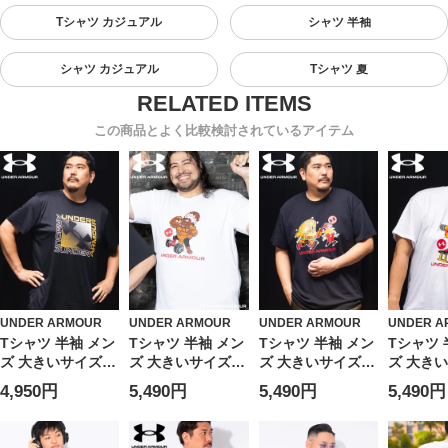
Tシャツ カジュアル
シャツ 半袖
シャツ カジュアル
Tシャツ 夏
この商品とよく比較検討されているアイテム
UNDER ARMOUR
UNDER ARMOUR
UNDER ARMOUR
UNDER A
Tシャツ 半袖 メン
Tシャツ 半袖 メン
Tシャツ 半袖 メン
Tシャツ 
ズ 大きいサイズ
ズ 大きいサイズ
ズ 大きいサイズ
ズ 大き
サカゼン80周年記
サカゼン80周年記
サカゼン80周年記
サカゼン
4,950円
5,490円
5,490円
5,490円
念 オリジナルデザ
念 オリジナルデザ
念 オリジナルデザ
念 オリ
イン クルーネック
イン クルーネック
イン クルーネック
イン ク
GRADATION トッ
ICECREAM トッ
HUMBURGER ト
PIZZA