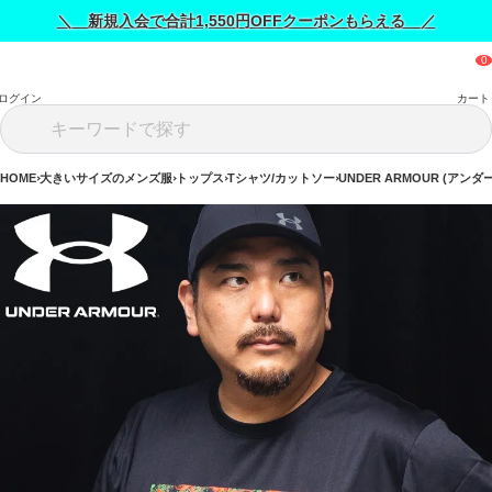
＼ 新規入会で合計1,550円OFFクーポンもらえる ／
ログイン
カート
HOME
大きいサイズのメンズ服
トップス
Tシャツ/カットソー
UNDER ARMOUR (アン