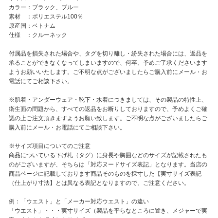
カラー：ブラック、ブルー
素材 ：ポリエステル100％
原産国：ベトナム
仕様 ：クルーネック
付属品を損失された場合や、タグを切り離し・紛失された場合には、返品を
承ることができなくなってしまいますので、何卒、予めご了承くださいます
ようお願いいたします。ご不明な点がございましたらご購入前にメール・お
電話にてご相談下さい。
※肌着・アンダーウェア・靴下・水着につきましては、その製品の特性上、
衛生面の問題から、すべての返品をお断りしておりますので、予めよくご確
認の上ご注文頂きますようお願い致します。ご不明な点がございましたらご
購入前にメール・お電話にてご相談下さい。
※サイズ項目についてのご注意
商品についている下げ札（タグ）に身長や胸囲などのサイズが記載されたも
のがございますが、そちらは「対応ヌードサイズ表記」となります。当店の
商品ページに記載しております商品そのものを採寸した【実寸サイズ表記
（仕上がり寸法】とは異なる表記となりますので、ご注意ください。
例：「ウエスト」と「メーカー対応ウエスト」の違い
「ウエスト」・・・実寸サイズ（製品を平らなところに置き、メジャーで実