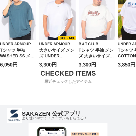
プスカジュアル 春
プスカジュアル 春
ップスカジュアル
ジュアル 
夏
夏
春 夏
UNDER ARMOUR
UNDER ARMOUR
B＆T CLUB
UNDER A
Tシャツ 半袖
大きいサイズ メン
Tシャツ 半袖 メン
Tシャツ 
WASHED SS メン
ズ UNDER
ズ 大きいサイズ
COTTO
ズ 大きいサイズ
ARMOUR (アンダ
アニマル 刺繍×プ
GRAPHI
6,050円
3,300円
3,300円
3,850円
LOOSE ヘビーウ
ーアーマー) 日本
リント クルーネッ
ズ 大き
エイト ウォッシュ
規格 LOOSE ワン
ク カットソー ト
LOOSE
ド クルーネック
ポイント クルーネ
ップス ゆったり
エイト 
最近チェックしたアイテム
カットソー トレー
ック 半袖 Tシャツ
プリント 春 夏
クロゴ 
ニング スポーツ
新モデル 吸水速乾
ク カット
タフ
ジム トレーニング
レーニン
ウェア スポーツウ
ツ タフ
ェア 運動着
SAKAZEN 公式アプリ
より使いやすく！クーポンももらえる！