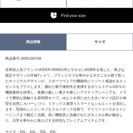
Find your size
商品情報
サイズ
商品番号:3895200708
世界的人気ブランドUNDER ARMOURとサカゼン80周年を祝した、希少な
限定デザインの半袖Tシャツ。ブランドロゴを華やかなボタニカル柄で彩っ
たオリジナルデザインが、スポーツウェアの機能性にリゾート感溢れるエッ
センスをプラスします。優れた吸汗速乾性を発揮するポリエステル100％の
機能素材を採用し、春夏の厳しい暑さや激しいアクティブシーンでも、ドラ
イで爽快な肌触りを長時間キープ。ゆとりを持たせた大きいサイズ設計が体
型を自然にカバーしつつ、リラックス感漂うスマートなシルエットを演出し
ます。型崩れしにくいタフなクルーネック仕様で、デイリーユースからトレ
ーニングまで幅広く活躍。高い機能美と洗練されたボタニカル柄が融合し
た、日常を華やかに格上げする特別なプレミアムアイテムです。
サイズ：3XL、4XL、5XL、6XL