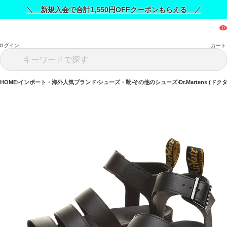
＼ 新規入会で合計1,550円OFFクーポンもらえる ／
ログイン
カート
HOME
インポート・海外人気ブランド
シューズ・靴
その他のシューズ
Dr.Martens (