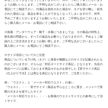
ようお願いいたします。ご不明な点がございましたらご購入前にメール・お
電話にてご相談下さい。付属品を損失された場合や、タグを切り離し・紛失
された場合には、返品を承ることができなくなってしまいますので、何卒、
予めご了承くださいますようお願いいたします。ご不明な点がございました
らご購入前にメール・お電話にてご相談下さい。
※肌着・アンダーウェア・靴下・水着につきましては、その製品の特性上、
衛生面の問題から、すべての返品をお断りしておりますので、予めよくご確
認の上ご注文頂きますようお願い致します。ご不明な点がございましたらご
購入前にメール・お電話にてご相談下さい。
※サイズ項目についてのご注意
商品についている下げ札（タグ）に身長や胸囲などのサイズが記載されたも
のがございますが、そちらは「対応ヌードサイズ表記」となります。当店の
商品ページに記載しております商品そのものを採寸した【実寸サイズ表記
（仕上がり寸法】とは異なる表記となりますので、ご注意ください。
例：「ウエスト」と「メーカー対応ウエスト」の違い
「ウエスト」・・・実寸サイズ（製品を平らなところに置き、メジャーで実
際の大きさを採寸したサイズ
「メーカー対応ウエスト」・・・お客様のウエストサイズとの参考にして頂
くサイズ