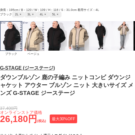
身長：195cm / B：120 / W：109 / H：116 / S：31.0cm 着用サイズ：4L
ブラック
2L ×
3L ×
4L ×
5L ×
ブラック
ベージュ
G-STAGE (ジーステージ)
ダウンブルゾン 鹿の子編み ニットコンビ ダウンジ
ャケット アウター ブルゾン ニット 大きいサイズ メ
ンズ G-STAGE ジーステージ
37,400円
オンラインストア価格
26,180円
最大30%OFF
(税込)