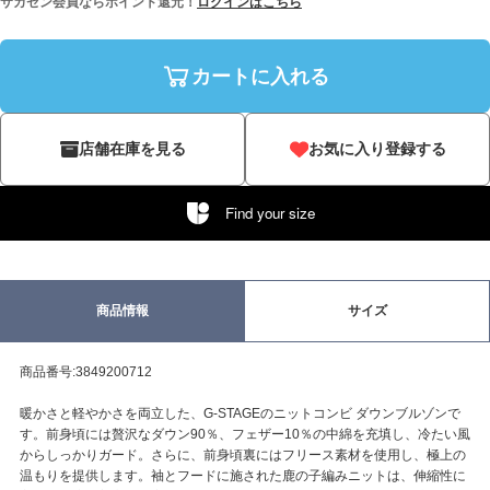
サカゼン会員ならポイント還元！
ログインはこちら
カートに入れる
店舗在庫を見る
お気に入り登録する
Find your size
商品情報
サイズ
商品番号:3849200712
暖かさと軽やかさを両立した、G-STAGEのニットコンビ ダウンブルゾンで
す。前身頃には贅沢なダウン90％、フェザー10％の中綿を充填し、冷たい風
からしっかりガード。さらに、前身頃裏にはフリース素材を使用し、極上の
温もりを提供します。袖とフードに施された鹿の子編みニットは、伸縮性に