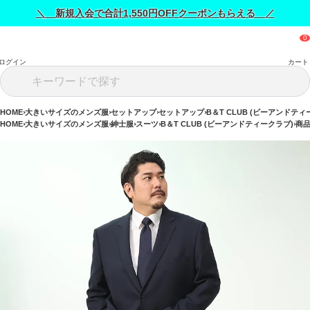
＼ 新規入会で合計1,550円OFFクーポンもらえる ／
ログイン
カート
HOME
大きいサイズのメンズ服
セットアップ
セットアップ
B＆T CLUB (ビーアンドティ
HOME
大きいサイズのメンズ服
紳士服
スーツ
B＆T CLUB (ビーアンドティークラブ)
商