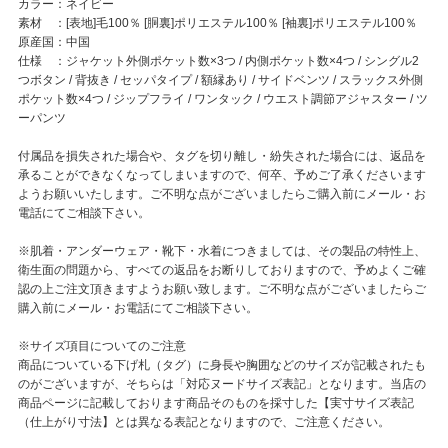
カラー：ネイビー
素材 ：[表地]毛100％ [胴裏]ポリエステル100％ [袖裏]ポリエステル100％
原産国：中国
仕様 ：ジャケット外側ポケット数×3つ / 内側ポケット数×4つ / シングル2
つボタン / 背抜き / セッパタイプ / 額縁あり / サイドベンツ / スラックス外側
ポケット数×4つ / ジップフライ / ワンタック / ウエスト調節アジャスター / ツ
ーパンツ
付属品を損失された場合や、タグを切り離し・紛失された場合には、返品を
承ることができなくなってしまいますので、何卒、予めご了承くださいます
ようお願いいたします。ご不明な点がございましたらご購入前にメール・お
電話にてご相談下さい。
※肌着・アンダーウェア・靴下・水着につきましては、その製品の特性上、
衛生面の問題から、すべての返品をお断りしておりますので、予めよくご確
認の上ご注文頂きますようお願い致します。ご不明な点がございましたらご
購入前にメール・お電話にてご相談下さい。
※サイズ項目についてのご注意
商品についている下げ札（タグ）に身長や胸囲などのサイズが記載されたも
のがございますが、そちらは「対応ヌードサイズ表記」となります。当店の
商品ページに記載しております商品そのものを採寸した【実寸サイズ表記
（仕上がり寸法】とは異なる表記となりますので、ご注意ください。