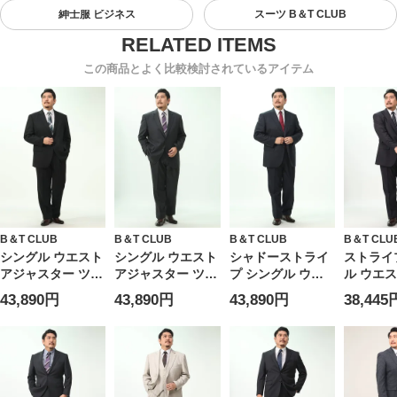
紳士服 ビジネス
スーツ B＆T CLUB
この商品とよく比較検討されているアイテム
B＆T CLUB
B＆T CLUB
B＆T CLUB
B＆T CLU
シングル ウエスト
シングル ウエスト
シャドーストライ
ストライ
アジャスター ツー
アジャスター ツー
プ シングル ウエ
ル ウエ
パンツ スーツ 股
パンツ 3ピース ス
ストアジャスター
スター 
43,890円
43,890円
43,890円
38,445
ズレ防止 大シック
ーツ 股ズレ防止
ツーパンツ スーツ
スーツ 
ワンタック アジャ
大シック ワンタッ
股ズレ防止 大シッ
大シック
スター片側±3cm
ク アジャスター片
ク ワンタック ア
ク アジ
両側合計±6cm 調
側±3cm 両側合計
ジャスター片側
側±3cm
整可能 3L 4L 5L
±6cm 調整可能 3L
±3cm 両側合計
±6cm 調
KB体 B＆T CLUB
4L 5L 6L 7L 8L
±6cm 調整可能 3L
4L 5L 6L