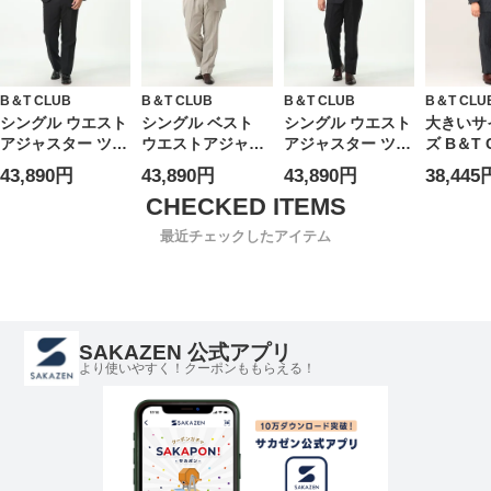
ビーアンドティー
KB体 KBE体 2KE
4L 5L 6L 7L 8L
KB体 KB
クラブ 大きいサイ
体 B＆T CLUB ビ
KB体 KBE体 2KE
体 B＆T 
ズ メンズ
ーアンドティーク
体 B＆T CLUB ビ
ーアンド
ラブ 大きいサイズ
ーアンドティーク
ラブ 大
メンズ
ラブ 大きいサイズ
メンズ
B＆T CLUB
B＆T CLUB
B＆T CLUB
B＆T CLU
メンズ
シングル ウエスト
シングル ベスト
シングル ウエスト
大きいサ
アジャスター ツー
ウエストアジャス
アジャスター ツー
ズ B＆T 
パンツ スーツ 股
ター ツーパンツ
パンツ スーツ 股
エストア
43,890円
43,890円
43,890円
38,445
ズレ防止 大シック
スーツ 股ズレ防止
ズレ防止 大シック
ー シング
ノータック アジャ
大シック ノータッ
ノータック アジャ
パンツ ス
スター片側±3cm
ク アジャスター片
スター片側±3cm
体 TAB体 
最近チェックしたアイテム
両側合計±6cm 調
側±3cm 両側合計
両側合計±6cm 調
5L
整可能 2L 3L TAB
±6cm 調整可能 ベ
整可能 2L 3L TAB
体 B＆T CLUB ビ
スト付 3L 4L 5L
体 B＆T CLUB ビ
ーアンドティーク
KB体 B＆T CLUB
ーアンドティーク
ラブ 大きいサイズ
ビーアンドティー
ラブ 大きいサイズ
SAKAZEN 公式アプリ
メンズ
クラブ 大きいサイ
メンズ
より使いやすく！クーポンももらえる！
ズ メンズ