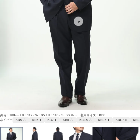
身長：188cm / B：112 / W：95 / H：110 / S：29.0cm 着用サイズ：KB8
ネイビー
KB5 △
KB6 ○
KB7 ○
KB8 △
KBE5 △
KBE6 ○
KBE7 ○
KBE