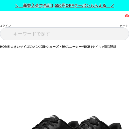
＼ 新規入会で合計1,550円OFFクーポンもらえる ／
ログイン
カート
HOME
大きいサイズのメンズ服
シューズ・靴
スニーカー
NIKE (ナイキ)
商品詳細