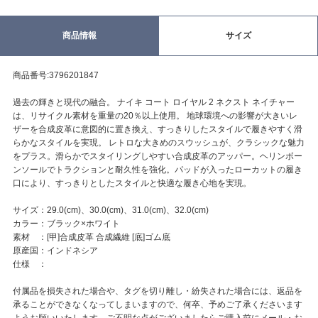
商品情報
サイズ
商品番号:3796201847
過去の輝きと現代の融合。 ナイキ コート ロイヤル 2 ネクスト ネイチャー
は、リサイクル素材を重量の20％以上使用。 地球環境への影響が大きいレ
ザーを合成皮革に意図的に置き換え、すっきりしたスタイルで履きやすく滑
らかなスタイルを実現。 レトロな大きめのスウッシュが、クラシックな魅力
をプラス。滑らかでスタイリングしやすい合成皮革のアッパー。ヘリンボー
ンソールでトラクションと耐久性を強化。パッドが入ったローカットの履き
口により、すっきりとしたスタイルと快適な履き心地を実現。
サイズ：29.0(cm)、30.0(cm)、31.0(cm)、32.0(cm)
カラー：ブラック×ホワイト
素材 ：[甲]合成皮革 合成繊維 [底]ゴム底
原産国：インドネシア
仕様 ：
付属品を損失された場合や、タグを切り離し・紛失された場合には、返品を
承ることができなくなってしまいますので、何卒、予めご了承くださいます
ようお願いいたします。ご不明な点がございましたらご購入前にメール・お