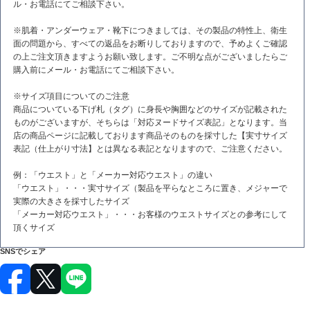
ル・お電話にてご相談下さい。
※肌着・アンダーウェア・靴下につきましては、その製品の特性上、衛生
面の問題から、すべての返品をお断りしておりますので、予めよくご確認
の上ご注文頂きますようお願い致します。ご不明な点がございましたらご
購入前にメール・お電話にてご相談下さい。
※サイズ項目についてのご注意
商品についている下げ札（タグ）に身長や胸囲などのサイズが記載された
ものがございますが、そちらは「対応ヌードサイズ表記」となります。当
店の商品ページに記載しております商品そのものを採寸した【実寸サイズ
表記（仕上がり寸法】とは異なる表記となりますので、ご注意ください。
例：「ウエスト」と「メーカー対応ウエスト」の違い
「ウエスト」・・・実寸サイズ（製品を平らなところに置き、メジャーで
実際の大きさを採寸したサイズ
「メーカー対応ウエスト」・・・お客様のウエストサイズとの参考にして
頂くサイズ
SNSでシェア