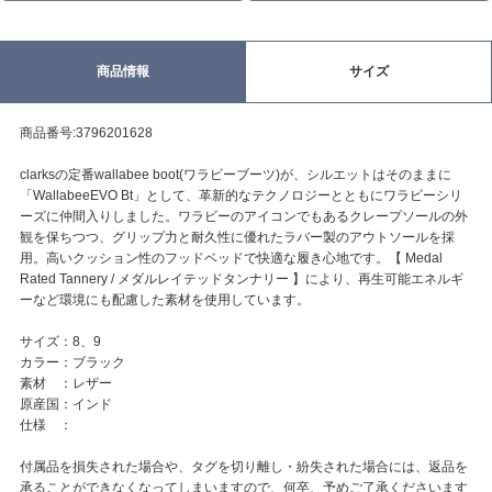
商品情報
サイズ
商品番号:3796201628
clarksの定番wallabee boot(ワラビーブーツ)が、シルエットはそのままに
「WallabeeEVO Bt」として、革新的なテクノロジーとともにワラビーシリ
ーズに仲間入りしました。ワラビーのアイコンでもあるクレープソールの外
観を保ちつつ、グリップ力と耐久性に優れたラバー製のアウトソールを採
用。高いクッション性のフッドベッドで快適な履き心地です。【 Medal
Rated Tannery / メダルレイテッドタンナリー 】により、再生可能エネルギ
ーなど環境にも配慮した素材を使用しています。
サイズ：8、9
カラー：ブラック
素材 ：レザー
原産国：インド
仕様 ：
付属品を損失された場合や、タグを切り離し・紛失された場合には、返品を
承ることができなくなってしまいますので、何卒、予めご了承くださいます