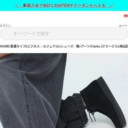
＼ 新規入会で合計1,550円OFFクーポンもらえる ／
ログイン
カート
HOME
普通サイズ(ビジネス・カジュアル)
シューズ・靴
ブーツ
Clarks (クラークス)
商品