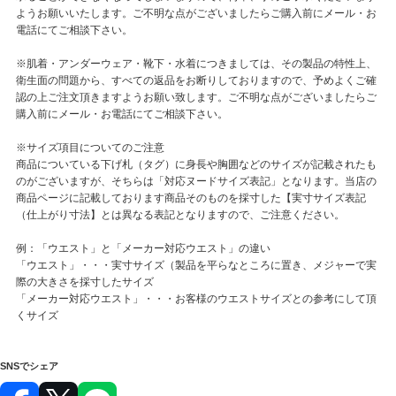
ようお願いいたします。ご不明な点がございましたらご購入前にメール・お
電話にてご相談下さい。
※肌着・アンダーウェア・靴下・水着につきましては、その製品の特性上、
衛生面の問題から、すべての返品をお断りしておりますので、予めよくご確
認の上ご注文頂きますようお願い致します。ご不明な点がございましたらご
購入前にメール・お電話にてご相談下さい。
※サイズ項目についてのご注意
商品についている下げ札（タグ）に身長や胸囲などのサイズが記載されたも
のがございますが、そちらは「対応ヌードサイズ表記」となります。当店の
商品ページに記載しております商品そのものを採寸した【実寸サイズ表記
（仕上がり寸法】とは異なる表記となりますので、ご注意ください。
例：「ウエスト」と「メーカー対応ウエスト」の違い
「ウエスト」・・・実寸サイズ（製品を平らなところに置き、メジャーで実
際の大きさを採寸したサイズ
「メーカー対応ウエスト」・・・お客様のウエストサイズとの参考にして頂
くサイズ
SNSでシェア