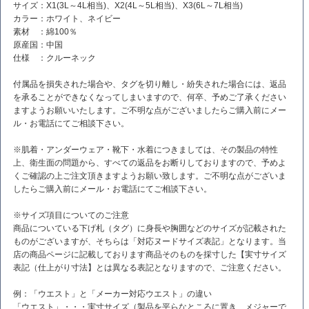
サイズ：X1(3L～4L相当)、X2(4L～5L相当)、X3(6L～7L相当)
カラー：ホワイト、ネイビー
素材 ：綿100％
原産国：中国
仕様 ：クルーネック
付属品を損失された場合や、タグを切り離し・紛失された場合には、返品
を承ることができなくなってしまいますので、何卒、予めご了承ください
ますようお願いいたします。ご不明な点がございましたらご購入前にメー
ル・お電話にてご相談下さい。
※肌着・アンダーウェア・靴下・水着につきましては、その製品の特性
上、衛生面の問題から、すべての返品をお断りしておりますので、予めよ
くご確認の上ご注文頂きますようお願い致します。ご不明な点がございま
したらご購入前にメール・お電話にてご相談下さい。
※サイズ項目についてのご注意
商品についている下げ札（タグ）に身長や胸囲などのサイズが記載された
ものがございますが、そちらは「対応ヌードサイズ表記」となります。当
店の商品ページに記載しております商品そのものを採寸した【実寸サイズ
表記（仕上がり寸法】とは異なる表記となりますので、ご注意ください。
例：「ウエスト」と「メーカー対応ウエスト」の違い
「ウエスト」・・・実寸サイズ（製品を平らなところに置き、メジャーで