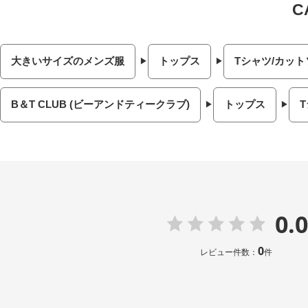
大きいサイズのメンズ服
トップス
Tシャツ/カット
B＆T CLUB (ビーアンドティークラブ)
トップス
0.0
0
レビュー件数：
件