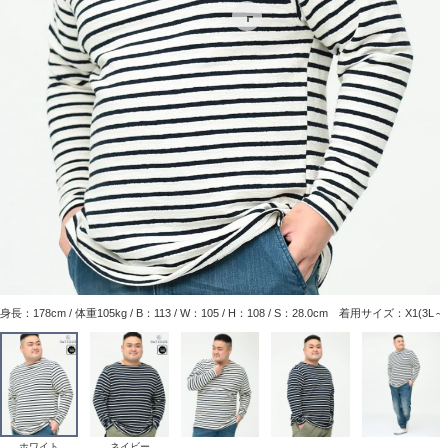
身長：178cm / 体重105kg / B：113 / W：105 / H：108 / S：28.0cm 着用サイズ：X1(3L
ホワイト
ネイビー