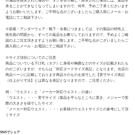
付属品を損失された場合や、タグを切り離し・紛失された場合には、返品を
承ることができなくなってしまいますので、何卒、予めご了承くださいます
ようお願いいたします。ご不明な点がございましたらご購入前にメール・お
電話にてご相談下さい。
※肌着・アンダーウェア・靴下・水着につきましては、その製品の特性上、
衛生面の問題から、すべての返品をお断りしておりますので、予めよくご確
認の上ご注文頂きますようお願い致します。ご不明な点がございましたらご
購入前にメール・お電話にてご相談下さい。
※サイズ項目についてのご注意
商品についている下げ札（タグ）に身長や胸囲などのサイズが記載されたも
のがございますが、そちらは「対応ヌードサイズ表記」となります。当店の
商品ページに記載しております商品そのものを採寸した【実寸サイズ表記
（仕上がり寸法】とは異なる表記となりますので、ご注意ください。
例：「ウエスト」と「メーカー対応ウエスト」の違い
「ウエスト」・・・実寸サイズ（製品を平らなところに置き、メジャーで実
際の大きさを採寸したサイズ
「メーカー対応ウエスト」・・・お客様のウエストサイズとの参考にして頂
くサイズ
SNSでシェア