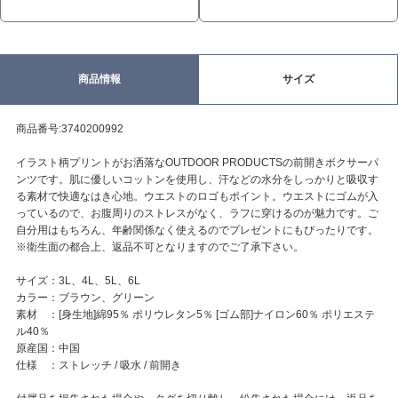
商品情報
サイズ
商品番号:3740200992
イラスト柄プリントがお洒落なOUTDOOR PRODUCTSの前開きボクサーパ
ンツです。肌に優しいコットンを使用し、汗などの水分をしっかりと吸収す
る素材で快適なはき心地。ウエストのロゴもポイント。ウエストにゴムが入
っているので、お腹周りのストレスがなく、ラフに穿けるのが魅力です。ご
自分用はもちろん、年齢関係なく使えるのでプレゼントにもぴったりです。
※衛生面の都合上、返品不可となりますのでご了承下さい。
サイズ：3L、4L、5L、6L
カラー：ブラウン、グリーン
素材 ：[身生地]綿95％ ポリウレタン5％ [ゴム部]ナイロン60％ ポリエステ
ル40％
原産国：中国
仕様 ：ストレッチ / 吸水 / 前開き