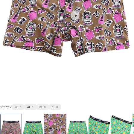
ブラウン
3L ×
4L ×
5L ×
6L ×