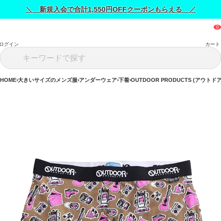
＼ 新規入会で合計1,550円OFFクーポンもらえる ／
ログイン
カート
HOME
大きいサイズのメンズ服
アンダーウェア
下着
OUTDOOR PRODUCTS (アウト