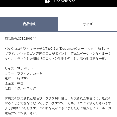
Find your size
商品情報
サイズ
商品番号:3716200644
バックロゴがアイキャッチなT＆C Surf Designsのクルーネック 半袖 Tシャ
ツです。バックロゴと左胸のロゴがポイント。首元はベーシックなクルーネ
ック。サラッとした肌触りのコットン生地を使用し、着心地抜群な一枚。
サイズ：3L、4L、5L
カラー：ブラック、カーキ
素材 ：綿100％
原産国：中国
仕様 ：クルーネック
付属品を損失された場合や、タグを切り離し・紛失された場合には、返品を
承ることができなくなってしまいますので、何卒、予めご了承くださいます
ようお願いいたします。ご不明な点がございましたらご購入前にメール・お
電話にてご相談下さい。