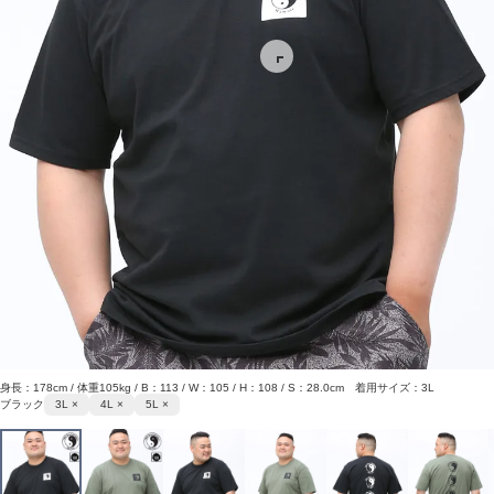
身長：178cm / 体重105kg / B：113 / W：105 / H：108 / S：28.0cm 着用サイズ：3L
ブラック
3L ×
4L ×
5L ×