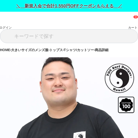
＼ 新規入会で合計1,550円OFFクーポンもらえる ／
ログイン
カート
HOME
大きいサイズのメンズ服
トップス
Tシャツ/カットソー
商品詳細