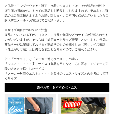
※肌着・アンダーウェア・靴下・水着につきましては、その製品の特性上、
衛生面の問題から、すべての返品をお断りしておりますので、予めよくご確
認の上ご注文頂きますようお願い致します。ご不明な点がございましたらご
購入前にメール・お電話にてご相談下さい。
※サイズ項目についてのご注意
商品についている下げ札（タグ）に身長や胸囲などのサイズが記載されたも
のがございますが、そちらは「対応ヌードサイズ表記」となります。当店の
商品ページに記載しております商品そのものを採寸した【実寸サイズ表記
（仕上がり寸法】とは異なる表記となりますので、ご注意ください。
例：「ウエスト」と「メーカー対応ウエスト」の違い
「ウエスト」・・・実寸サイズ（製品を平らなところに置き、メジャーで実
際の大きさを採寸したサイズ
「メーカー対応ウエスト」・・・お客様のウエストサイズとの参考にして頂
くサイズ
新作入荷！おすすめボトムス