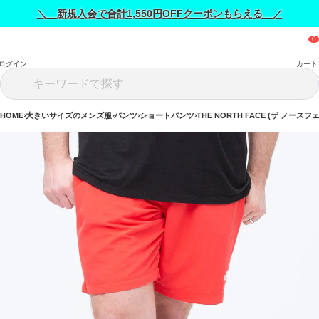
＼ 新規入会で合計1,550円OFFクーポンもらえる ／
ログイン
カート
HOME
大きいサイズのメンズ服
パンツ
ショートパンツ
THE NORTH FACE (ザ ノースフ