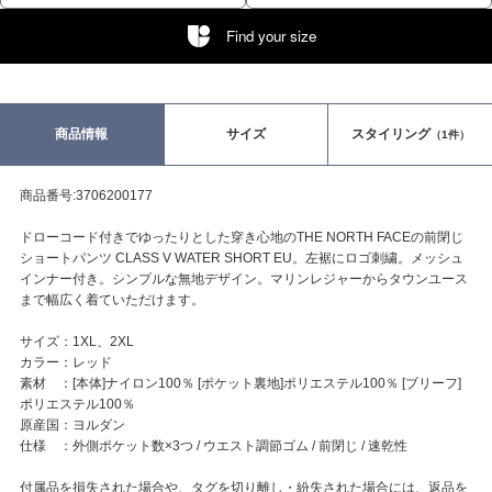
Find your size
商品情報
サイズ
スタイリング
（1件）
商品番号:3706200177
ドローコード付きでゆったりとした穿き心地のTHE NORTH FACEの前閉じ
ショートパンツ CLASS V WATER SHORT EU。左裾にロゴ刺繍。メッシュ
インナー付き。シンプルな無地デザイン。マリンレジャーからタウンユース
まで幅広く着ていただけます。
サイズ：1XL、2XL
カラー：レッド
素材 ：[本体]ナイロン100％ [ポケット裏地]ポリエステル100％ [ブリーフ]
ポリエステル100％
原産国：ヨルダン
仕様 ：外側ポケット数×3つ / ウエスト調節ゴム / 前閉じ / 速乾性
付属品を損失された場合や、タグを切り離し・紛失された場合には、返品を