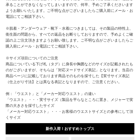
承ることができなくなってしまいますので、何卒、予めご了承くださいます
ようお願いいたします。ご不明な点がございましたらご購入前にメール・お
電話にてご相談下さい。
※肌着・アンダーウェア・靴下・水着につきましては、その製品の特性上、
衛生面の問題から、すべての返品をお断りしておりますので、予めよくご確
認の上ご注文頂きますようお願い致します。ご不明な点がございましたらご
購入前にメール・お電話にてご相談下さい。
※サイズ項目についてのご注意
商品についている下げ札（タグ）に身長や胸囲などのサイズが記載されたも
のがございますが、そちらは「対応ヌードサイズ表記」となります。当店の
商品ページに記載しております商品そのものを採寸した【実寸サイズ表記
（仕上がり寸法】とは異なる表記となりますので、ご注意ください。
例：「ウエスト」と「メーカー対応ウエスト」の違い
「ウエスト」・・・実寸サイズ（製品を平らなところに置き、メジャーで実
際の大きさを採寸したサイズ
「メーカー対応ウエスト」・・・お客様のウエストサイズとの参考にして頂
くサイズ
新作入荷！おすすめトップス