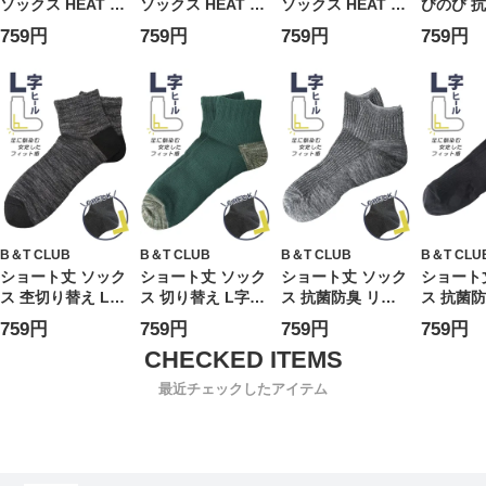
ソックス HEAT 吸
ソックス HEAT 吸
ソックス HEAT 吸
びのび 抗
湿発熱 抗菌防臭
湿発熱 抗菌防臭
湿発熱 抗菌防臭
字ヒール
759円
759円
759円
759円
ライン 肌着 靴下
無地 肌着 靴下 ソ
太リブ 肌着 靴下
ー 肌着 
ソックス 通勤 通
ックス 通勤 通学
ソックス 通勤 通
クス 通勤
学 シンプル 秋冬
シンプル 秋冬 大
学 シンプル 秋冬
ンプル 
大きいサイズ メン
きいサイズ メンズ
大きいサイズ メン
ズ メンズ
ズ ビジネス
ビジネス
ズ ビジネス
ス
B＆T CLUB
B＆T CLUB
B＆T CLUB
B＆T CLU
ショート丈 ソック
ショート丈 ソック
ショート丈 ソック
ショート
ス 杢切り替え L字
ス 切り替え L字ヒ
ス 抗菌防臭 リブ L
ス 抗菌防
ヒール 肌着 靴下
ール 肌着 靴下 ソ
字ヒール 肌着 靴
ン リブ 
759円
759円
759円
759円
ソックス 通勤 通
ックス 通勤 通学
下 ソックス 通勤
肌着 靴下
学 ショート 大き
ショート 大きいサ
通学 シンプル 大
ス 通勤 
いサイズ メンズ
イズ メンズ ビジ
きいサイズ メンズ
プル 大
最近チェックしたアイテム
ビジネス
ネス
ビジネス
メンズ 