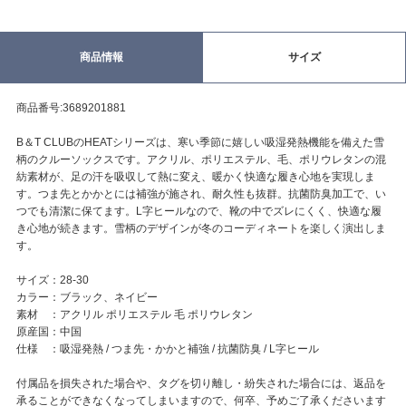
商品情報
サイズ
商品番号:3689201881
B＆T CLUBのHEATシリーズは、寒い季節に嬉しい吸湿発熱機能を備えた雪
柄のクルーソックスです。アクリル、ポリエステル、毛、ポリウレタンの混
紡素材が、足の汗を吸収して熱に変え、暖かく快適な履き心地を実現しま
す。つま先とかかとには補強が施され、耐久性も抜群。抗菌防臭加工で、い
つでも清潔に保てます。L字ヒールなので、靴の中でズレにくく、快適な履
き心地が続きます。雪柄のデザインが冬のコーディネートを楽しく演出しま
す。
サイズ：28-30
カラー：ブラック、ネイビー
素材 ：アクリル ポリエステル 毛 ポリウレタン
原産国：中国
仕様 ：吸湿発熱 / つま先・かかと補強 / 抗菌防臭 / L字ヒール
付属品を損失された場合や、タグを切り離し・紛失された場合には、返品を
承ることができなくなってしまいますので、何卒、予めご了承くださいます