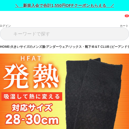
＼ 新規入会で合計1,550円OFFクーポンもらえる ／
ログイン
カート
HOME
大きいサイズのメンズ服
アンダーウェア
ソックス・靴下
B＆T CLUB (ビーアン